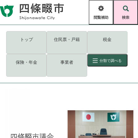
ペ
メニューを飛ばして本文へ
ー
閲
検
ジ
覧
索
の
補
先
助
頭
キーワード
検索
Foreign language
トップ
住民票・戸籍
税金
で
す
読み上げ・ふりがな
検索
。
分類で調べる
保険・年金
事業者
拡大
文字サイズ
背景色変更
標準
白
黒
青
ID
検索
ページ一時保存
表示
くらし・手続き
く
ページID検索とは？
ら
し
登録・届け出・証明
・
手
保険・年金