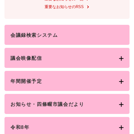
と
ー
ニ
環
市政情報
・
を
重要なお知らせのRSS
市
ュ
境
産
ひ
政
ー
の
業
ら
情
を
メ
の
く
報
ひ
ニ
メ
の
ら
会議録検索システム
ュ
ニ
メ
く
ー
ュ
ニ
を
ー
ュ
ひ
を
議会映像配信
ー
ら
ひ
を
く
ら
ひ
く
ら
年間開催予定
く
お知らせ・四條畷市議会だより
令和8年