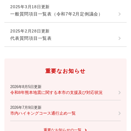
2025年3月18日更新
防災・安全
一般質問項目一覧表（令和7年2月定例議会）
防
災
・
2025年2月28日更新
子育て・教育
安
子
代表質問項目一覧表
全
育
の
て
メ
健康・医療・福祉
・
健
ニ
教
康
ュ
育
・
重要なお知らせ
ー
の
スポーツ・文化
医
を
ス
メ
療
ひ
ポ
ニ
2026年8月5日更新
・
ら
ー
令和8年熊本地震に関する本市の支援及び対応状況
ュ
福
まちづくり・環境
く
ツ
ー
ま
祉
・
を
ち
の
2026年7月9日更新
文
ひ
づ
メ
市内ハイキングコース通行止め一覧
化
しごと・産業
ら
く
し
ニ
の
く
り
ご
ュ
メ
・
重要なお知らせの一覧