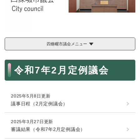
続
マイナンバー
き
の
税金
メ
ニ
ごみ・リサイクル
ュ
ー
住まい
四條畷市議会メニュー
を
交通
ひ
ら
本
ペット・動物
く
令和7年2月定例議会
文
おくやみ
地域活動・コミュニティ
2025年5月8日更新
人権・男女共同参画
議事日程（2月定例議会）
消費生活
相談窓口
2025年3月27日更新
審議結果（令和7年2月定例議会）
イベント・施設予約