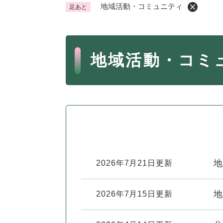
地域活動・コミュニティ
足あと
くらし・手続き
く
ら
本
し
登録・届け出・証明
保険
地域活動・コミ
・
文
手
税金
ごみ
続
交通
ペッ
き
の
地域活動・コミュニティ
人権
メ
ニ
相談窓口
イベ
ュ
ー
地
2026年7月21日更新
を
防災・安全
防
ひ
災
ら
地
2026年7月15日更新
・
く
子育て・教育
子
安
育