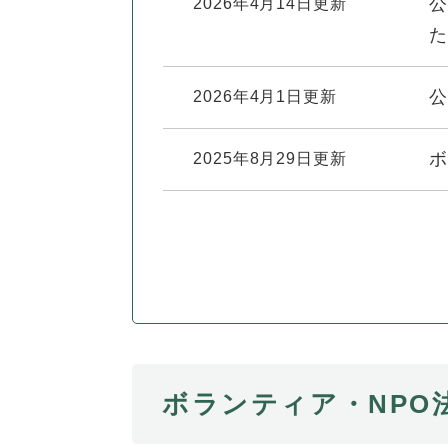
全
公
2026年4月14日更新
て
の
健康・医療・福祉
た
健
・
メ
康
教
ニ
・
育
公
2026年4月1日更新
ュ
スポーツ・文化
ス
医
の
ー
ポ
療
メ
を
ボ
2025年8月29日更新
ー
・
ニ
ひ
まちづくり・環境
ま
ツ
福
ュ
ら
ち
・
祉
ー
く
づ
文
の
を
しごと・産業
し
く
化
メ
ひ
ご
り
の
ニ
ら
と
・
メ
ュ
く
市政情報
市
・
環
ニ
ー
政
産
境
ュ
を
情
業
の
ー
ひ
ボランティア・NPO
報
の
メ
を
ら
の
メ
ニ
ひ
く
メ
ニ