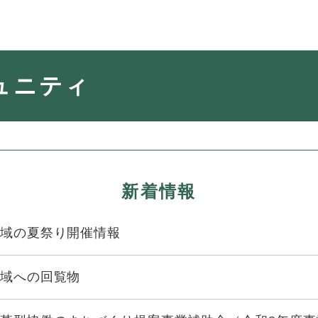
・年金
マイナンバー
ュニティ
・リサイクル
住まい
ト・動物
おくやみ
・男女共同参画
消費生活
ント・施設予約
新着情報
域の夏祭り開催情報
域への回覧物