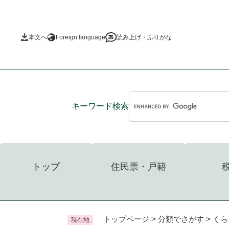
ペ
ー
ジ
本文へ
Foreign language
読み上げ・ふりがな
の
先
頭
で
す
。
キーワード
検索
トップ
住民票・戸籍
トップページ
>
分類でさがす
>
くら
現在地