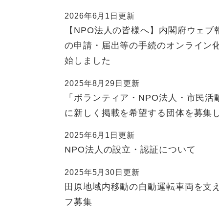
ュ
ら
ニ
ュ
ー
く
2026年6月1日更新
ュ
ー
を
【NPO法人の皆様へ】内閣府ウェブ
ー
を
ひ
の申請・届出等の手続のオンライン
を
ひ
ら
ひ
ら
く
始しました
ら
く
く
2025年8月29日更新
「ボランティア・NPO法人・市民活
に新しく掲載を希望する団体を募集
2025年6月1日更新
NPO法人の設立・認証について
2025年5月30日更新
田原地域内移動の自動運転車両を支
フ募集