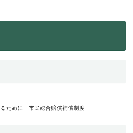
・年金
マイナンバー
・リサイクル
住まい
ト・動物
おくやみ
・男女共同参画
消費生活
ント・施設予約
物
するために 市民総合賠償補償制度