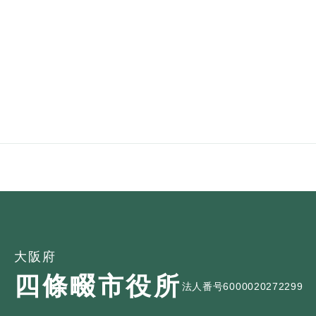
ュ
ら
ニ
ュ
ー
く
ュ
ー
を
ー
を
ひ
を
ひ
ら
ひ
ら
く
ら
く
く
大阪府
四條畷市役所
法人番号6000020272299