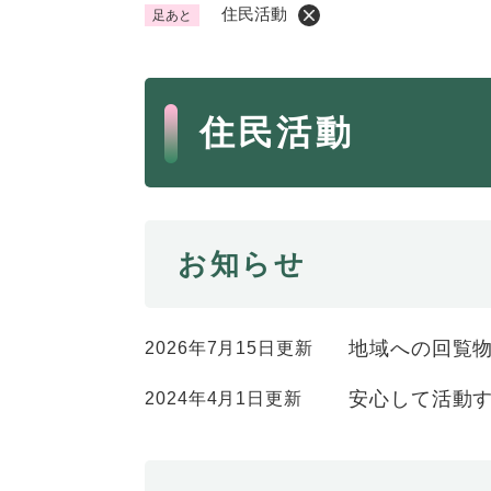
住民活動
足あと
くらし・手続き
く
ら
本
し
登録・届け出・証明
保険
住民活動
・
文
手
税金
ごみ
続
交通
ペッ
き
の
地域活動・コミュニティ
人権
お知らせ
メ
ニ
相談窓口
イベ
ュ
ー
地域への回覧
2026年7月15日更新
を
防災・安全
防
ひ
安心して活動
2024年4月1日更新
災
ら
・
く
子育て・教育
子
安
育