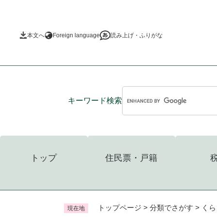
ペ
ー
ジ
本文へ
Foreign language
読み上げ・ふりがな
の
先
頭
で
す
。
キーワード
検索
トップ
住民票・戸籍
トップページ
>
分類でさがす
>
くら
現在地