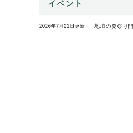
全
イベント
て
の
健康・医療・福祉
健
・
メ
康
教
ニ
地域の夏祭り
2026年7月21日更新
・
育
ュ
スポーツ・文化
ス
医
の
ー
ポ
療
メ
を
ー
・
ニ
ひ
まちづくり・環境
ま
ツ
福
ュ
ら
ち
・
祉
ー
く
づ
文
の
を
しごと・産業
し
く
化
メ
ひ
ご
り
の
ニ
ら
と
・
メ
ュ
く
市政情報
市
・
環
ニ
ー
政
産
境
ュ
を
情
業
の
ー
ひ
報
の
メ
を
ら
の
メ
ニ
ひ
く
メ
ニ