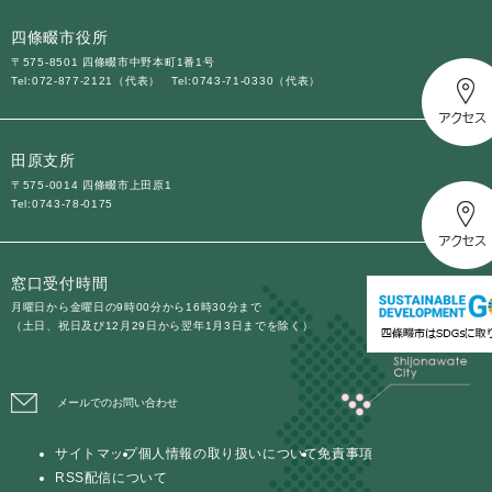
と
ー
ニ
環
市政情報
・
を
市
ュ
四條畷市役所
境
産
ひ
政
ー
の
〒575-8501 四條畷市中野本町1番1号
業
ら
情
を
Tel:072-877-2121（代表）
Tel:0743-71-0330（代表）
メ
の
く
報
ひ
ニ
メ
の
ら
ュ
ニ
メ
く
ー
田原支所
ュ
ニ
を
ー
〒575-0014 四條畷市上田原1
ュ
ひ
Tel:0743-78-0175
を
ー
ら
ひ
を
く
ら
ひ
く
窓口受付時間
ら
く
月曜日から金曜日の9時00分から16時30分まで
（土日、祝日及び12月29日から翌年1月3日までを除く）
メールでのお問い合わせ
サイトマップ
個人情報の取り扱いについて
免責事項
RSS配信について