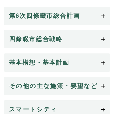
続
マイナンバー
き
の
第6次四條畷市総合計画
税金
メ
ニ
ごみ・リサイクル
ュ
ー
住まい
四條畷市総合戦略
を
交通
ひ
ら
ペット・動物
く
基本構想・基本計画
おくやみ
地域活動・コミュニティ
人権・男女共同参画
その他の主な施策・要望など
消費生活
相談窓口
スマートシティ
イベント・施設予約