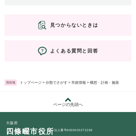
防災・安全
防
災
見つからないときは
・
子育て・教育
安
子
全
育
の
よくある質問と回答
て
メ
健康・医療・福祉
・
健
ニ
教
康
ュ
育
・
ー
の
スポーツ・文化
医
を
ス
トップページ
>
分類でさがす
>
市政情報
>
構想・計画・施策
現在地
メ
療
ひ
ポ
ニ
・
ら
ー
ュ
福
まちづくり・環境
く
ツ
ー
ま
ページの先頭へ
祉
・
を
ち
の
文
ひ
づ
メ
化
しごと・産業
ら
く
大阪府
し
ニ
の
く
り
四條畷市役所
ご
ュ
法人番号6000020272299
メ
・