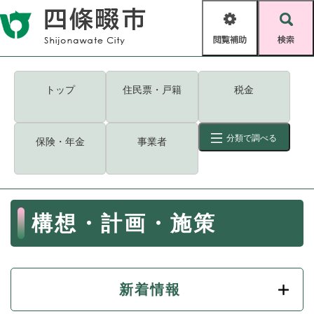
ペ
メニューを飛ばして本文へ
ー
閲
検
ジ
覧
索
の
補
先
助
頭
キーワード
検索
Foreign language
トップ
住民票・戸籍
税金
で
す
読み上げ・ふりがな
検索
。
分類で調べる
保険・年金
事業者
拡大
文字サイズ
背景色変更
標準
白
黒
青
ID
検索
ページ一時保存
表示
本
構想・計画・施策
文
くらし・手続き
く
ページID検索とは？
ら
し
登録・届け出・証明
・
新着情報
手
保険・年金