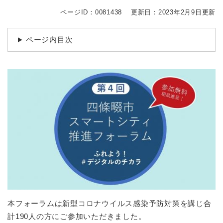
続
マイナンバー
き
ページID：0081438
更新日：2023年2月9日更新
の
税金
メ
ページ内目次
ニ
ごみ・リサイクル
ュ
ー
住まい
を
交通
ひ
ら
ペット・動物
く
おくやみ
地域活動・コミュニティ
人権・男女共同参画
消費生活
相談窓口
本フォーラムは新型コロナウイルス感染予防対策を講じ合
イベント・施設予約
計190人の方にご参加いただきました。