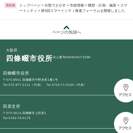
トップページ
>
分類でさがす
>
市政情報
>
構想・計画・施策
>
スマ
現在地
ートシティ
>
第4回スマートシティ推進フォーラムを開催しました
ページの先頭へ
大阪府
四條畷市役所
法人番号6000020272299
四條畷市役所
〒575-8501 四條畷市中野本町1番1号
Tel:072-877-2121（代表）
Tel:0743-71-0330（代表）
田原支所
〒575-0014 四條畷市上田原1
Tel:0743-78-0175