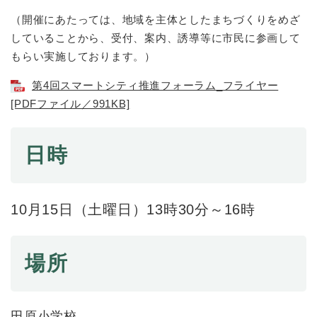
（開催にあたっては、地域を主体としたまちづくりをめざ
防災・安全
していることから、受付、案内、誘導等に市民に参画して
防
災
もらい実施しております。）
・
子育て・教育
安
第4回スマートシティ推進フォーラム_フライヤー
子
全
[PDFファイル／991KB]
育
の
て
メ
健康・医療・福祉
・
健
ニ
日時
教
康
ュ
育
・
ー
の
スポーツ・文化
医
を
ス
メ
療
ひ
ポ
10月15日（土曜日）13時30分～16時
ニ
・
ら
ー
ュ
福
まちづくり・環境
く
ツ
ー
ま
祉
・
を
ち
場所
の
文
ひ
づ
メ
化
しごと・産業
ら
く
し
ニ
の
く
り
ご
ュ
メ
・
田原小学校