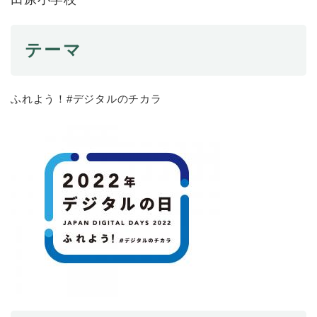
と
ー
ニ
環
市政情報
・
を
市
ュ
境
産
ひ
政
ー
の
業
ら
テーマ
情
を
メ
の
く
報
ひ
ニ
メ
の
ら
ュ
ニ
メ
く
ふれよう！#デジタルのチカラ
ー
ュ
ニ
を
ー
ュ
ひ
を
ー
ら
ひ
を
く
ら
ひ
く
ら
く