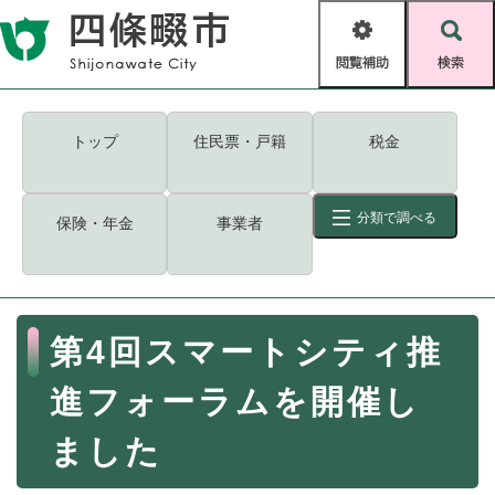
ペ
メニューを飛ばして本文へ
ー
閲
検
ジ
覧
索
の
補
先
助
頭
キーワード
検索
Foreign language
トップ
住民票・戸籍
税金
で
す
読み上げ・ふりがな
検索
。
分類で調べる
保険・年金
事業者
拡大
文字サイズ
背景色変更
標準
白
黒
青
ID
検索
ページ一時保存
表示
本
第4回スマートシティ推
文
くらし・手続き
く
ページID検索とは？
進フォーラムを開催し
ら
し
登録・届け出・証明
ました
・
手
保険・年金