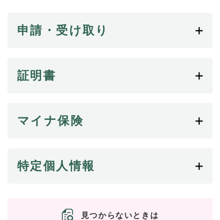
続
マイナンバー
き
の
申請・受け取り
税金
メ
ニ
ごみ・リサイクル
ュ
ー
住まい
証明書
を
交通
ひ
ら
ペット・動物
く
マイナ保険
おくやみ
地域活動・コミュニティ
人権・男女共同参画
特定個人情報
消費生活
相談窓口
イベント・施設予約
見つからないときは