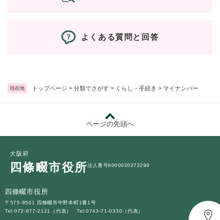
防災・安全
防
よくある質問と回答
災
・
子育て・教育
安
子
全
育
の
て
トップページ
>
分類でさがす
>
くらし・手続き
>
マイナンバー
現在地
メ
健康・医療・福祉
・
健
ニ
教
康
ュ
育
・
ー
ページの先頭へ
の
スポーツ・文化
医
を
ス
メ
療
ひ
ポ
ニ
・
ら
ー
大阪府
ュ
福
まちづくり・環境
く
ツ
四條畷市役所
ー
ま
法人番号6000020272299
祉
・
を
ち
の
文
ひ
づ
メ
四條畷市役所
化
しごと・産業
ら
く
し
ニ
の
〒575-8501 四條畷市中野本町1番1号
く
り
ご
ュ
Tel:072-877-2121（代表）
Tel:0743-71-0330（代表）
メ
・