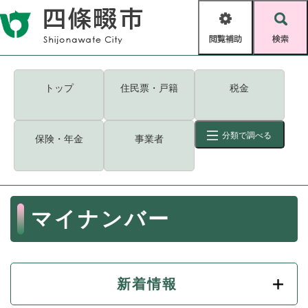
ペ
メニューを飛ばして本文へ
ー
閲
検
ジ
覧
索
の
補
先
助
頭
キーワード
検索
Foreign language
トップ
住民票・戸籍
税金
で
す
読み上げ・ふりがな
検索
。
分類で調べる
保険・年金
事業者
拡大
文字サイズ
背景色変更
標準
白
黒
青
ID
検索
ページ一時保存
表示
本
マイナンバー
文
くらし・手続き
く
ページID検索とは？
ら
し
登録・届け出・証明
・
新着情報
手
保険・年金