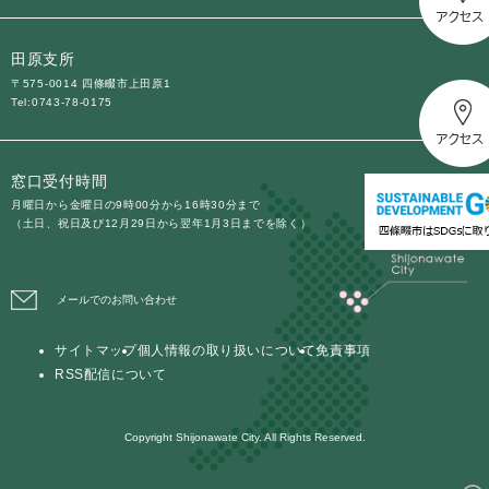
と
ー
ニ
環
市政情報
・
を
市
ュ
境
産
ひ
政
ー
田原支所
の
業
ら
情
を
メ
〒575-0014 四條畷市上田原1
の
く
報
ひ
Tel:0743-78-0175
ニ
メ
の
ら
ュ
ニ
メ
く
ー
ュ
ニ
を
窓口受付時間
ー
ュ
ひ
月曜日から金曜日の9時00分から16時30分まで
を
ー
ら
（土日、祝日及び12月29日から翌年1月3日までを除く）
ひ
を
く
ら
ひ
く
ら
メールでのお問い合わせ
く
サイトマップ
個人情報の取り扱いについて
免責事項
RSS配信について
Copyright Shijonawate City. All Rights Reserved.