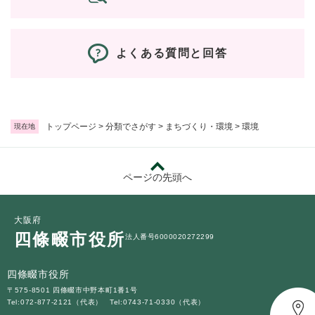
防災・安全
防
よくある質問と回答
災
・
子育て・教育
安
子
全
育
の
て
トップページ
>
分類でさがす
>
まちづくり・環境
>
環境
現在地
メ
健康・医療・福祉
・
健
ニ
教
康
ュ
育
・
ー
ページの先頭へ
の
スポーツ・文化
医
を
ス
メ
療
ひ
ポ
ニ
・
ら
ー
大阪府
ュ
福
まちづくり・環境
く
ツ
四條畷市役所
ー
ま
法人番号6000020272299
祉
・
を
ち
の
文
ひ
づ
メ
四條畷市役所
化
しごと・産業
ら
く
し
ニ
の
〒575-8501 四條畷市中野本町1番1号
く
り
ご
ュ
Tel:072-877-2121（代表）
Tel:0743-71-0330（代表）
メ
・