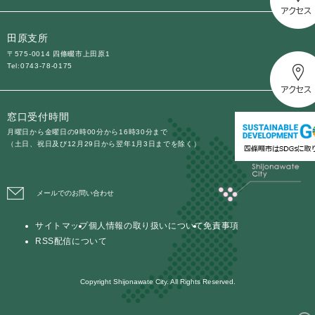
と
ー
ニ
環
市政情報
・
を
市
ュ
境
産
ひ
政
ー
田原支所
の
業
ら
情
を
メ
〒575-0014 四條畷市上田原1
の
く
報
ひ
Tel:0743-78-0175
ニ
メ
の
ら
ュ
ニ
メ
く
ー
ュ
ニ
を
窓口受付時間
ー
ュ
ひ
月曜日から金曜日の9時00分から16時30分まで
を
ー
ら
（土日、祝日及び12月29日から翌年1月3日までを除く）
ひ
を
く
ら
ひ
く
ら
メールでのお問い合わせ
く
サイトマップ
個人情報の取り扱いについて
免責事項
RSS配信について
Copyright Shijonawate City. All Rights Reserved.