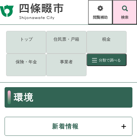
ペ
メニューを飛ばして本文へ
ー
閲
検
ジ
覧
索
の
補
先
助
頭
キーワード
検索
Foreign language
トップ
住民票・戸籍
税金
で
す
読み上げ・ふりがな
検索
。
分類で調べる
保険・年金
事業者
拡大
文字サイズ
背景色変更
標準
白
黒
青
ID
検索
ページ一時保存
表示
本
環境
文
くらし・手続き
く
ページID検索とは？
ら
し
登録・届け出・証明
・
新着情報
手
保険・年金