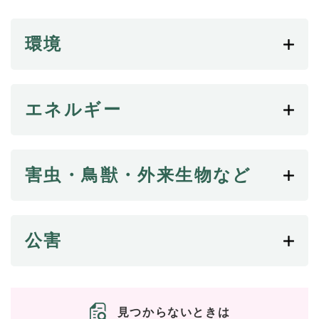
続
マイナンバー
き
の
環境
税金
メ
ニ
ごみ・リサイクル
ュ
ー
住まい
エネルギー
を
交通
ひ
ら
ペット・動物
く
害虫・鳥獣・外来生物など
おくやみ
地域活動・コミュニティ
人権・男女共同参画
公害
消費生活
相談窓口
イベント・施設予約
見つからないときは