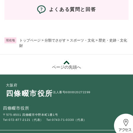
と
ー
ニ
環
市政情報
・
を
市
ュ
よくある質問と回答
境
産
ひ
政
ー
の
業
ら
情
を
メ
の
く
報
ひ
ニ
メ
の
ら
ュ
ニ
メ
く
トップページ
>
分類でさがす
>
スポーツ・文化
>
歴史・史跡・文化
現在地
ー
ュ
財
ニ
を
ー
ュ
ひ
を
ー
ら
ひ
を
く
ページの先頭へ
ら
ひ
く
ら
く
大阪府
四條畷市役所
法人番号6000020272299
四條畷市役所
〒575-8501 四條畷市中野本町1番1号
Tel:072-877-2121（代表）
Tel:0743-71-0330（代表）