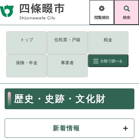
ペ
メニューを飛ばして本文へ
ー
閲
検
ジ
覧
索
の
補
先
助
頭
キーワード
検索
Foreign language
トップ
住民票・戸籍
税金
で
す
読み上げ・ふりがな
検索
。
分類で調べる
保険・年金
事業者
拡大
文字サイズ
背景色変更
標準
白
黒
青
ID
検索
ページ一時保存
表示
本
歴史・史跡・文化財
文
くらし・手続き
く
ページID検索とは？
ら
し
登録・届け出・証明
・
新着情報
手
保険・年金