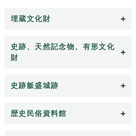
続
マイナンバー
き
の
埋蔵文化財
税金
メ
ニ
ごみ・リサイクル
ュ
ー
住まい
史跡、天然記念物、有形文化
を
交通
ひ
財
ら
ペット・動物
く
おくやみ
史跡飯盛城跡
地域活動・コミュニティ
人権・男女共同参画
消費生活
歴史民俗資料館
相談窓口
イベント・施設予約