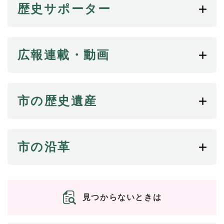
歴史サポーター
防災・安全
防
災
・
広報連載・動画
子育て・教育
安
子
全
育
の
て
メ
健康・医療・福祉
・
市の歴史遺産
健
ニ
教
康
ュ
育
・
ー
の
スポーツ・文化
医
を
ス
メ
療
市の沿革
ひ
ポ
ニ
・
ら
ー
ュ
福
まちづくり・環境
く
ツ
ー
ま
祉
・
を
ち
の
文
ひ
づ
メ
化
見つからないときは
しごと・産業
ら
く
し
ニ
の
く
り
ご
ュ
メ
・