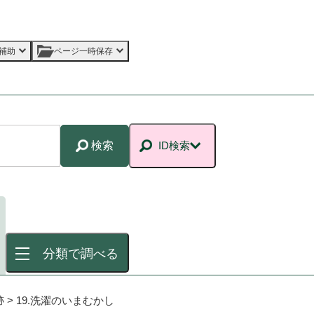
補助
ページ一時保存
検索
ID検索
分類で調べる
跡
>
19.洗濯のいまむかし