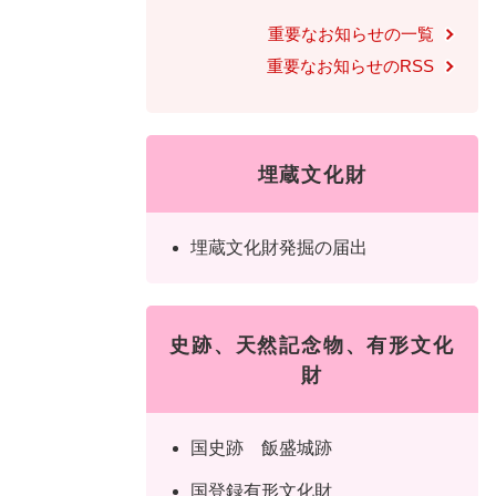
全
て
の
重要なお知らせの一覧
健康・医療・福祉
健
・
メ
重要なお知らせのRSS
康
教
ニ
・
育
ュ
スポーツ・文化
ス
医
の
ー
ポ
療
メ
を
埋蔵文化財
ー
・
ニ
ひ
まちづくり・環境
ま
ツ
福
ュ
ら
ち
・
祉
ー
く
埋蔵文化財発掘の届出
づ
文
の
を
しごと・産業
し
く
化
メ
ひ
ご
り
の
ニ
ら
と
・
メ
ュ
史跡、天然記念物、有形文化
く
市政情報
市
・
環
ニ
ー
財
政
産
境
ュ
を
情
業
の
ー
ひ
報
の
メ
を
国史跡 飯盛城跡
ら
の
メ
ニ
ひ
く
国登録有形文化財
メ
ニ