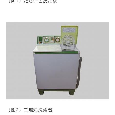
（図1）たらいと洗濯板
（図2）二層式洗濯機