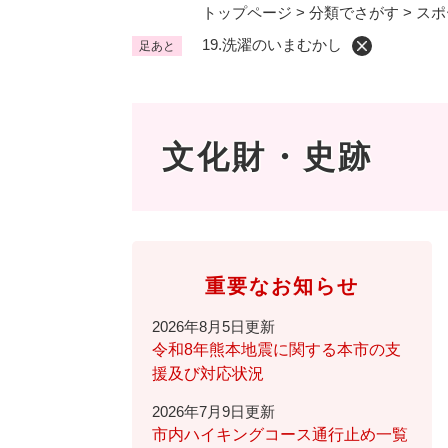
トップページ
>
分類でさがす
>
スポ
くらし・手続き
く
19.洗濯のいまむかし
足あと
ら
し
登録・届け出・証明
保険
・
手
税金
ごみ
文化財・史跡
続
交通
ペッ
き
の
地域活動・コミュニティ
人権
メ
ニ
相談窓口
イベ
ュ
重要なお知らせ
ー
2026年8月5日更新
を
防災・安全
令和8年熊本地震に関する本市の支
防
ひ
援及び対応状況
災
ら
・
く
子育て・教育
2026年7月9日更新
子
安
市内ハイキングコース通行止め一覧
育