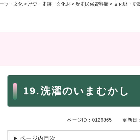
ーツ・文化
>
歴史・史跡・文化財
>
歴史民俗資料館
>
文化財・史
・年金
マイナンバー
・リサイクル
住まい
ト・動物
おくやみ
・男女共同参画
消費生活
本
ント・施設予約
19.洗濯のいまむかし
文
ページID：0126865
更新日：
ページ内目次