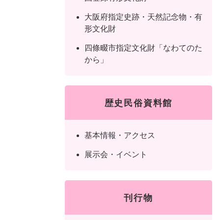
ュ
ら
ニ
ュ
ー
く
大阪府指定史跡・天然記念物・有
ュ
ー
を
形文化財
ー
を
ひ
を
ひ
四條畷市指定文化財「なわてのた
ら
ひ
ら
から」
く
ら
く
く
歴史民俗資料館
基本情報・アクセス
展示会・イベント
刊行物