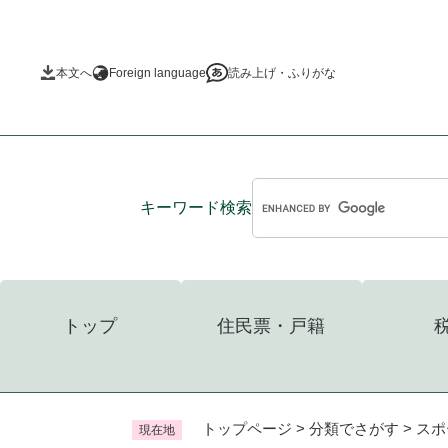
ペ
ー
ジ
本文へ
Foreign language
読み上げ・ふりがな
の
先
頭
で
す
。
キーワード
検索
トップ
住民票・戸籍
トップページ
>
分類でさがす
>
スポ
現在地