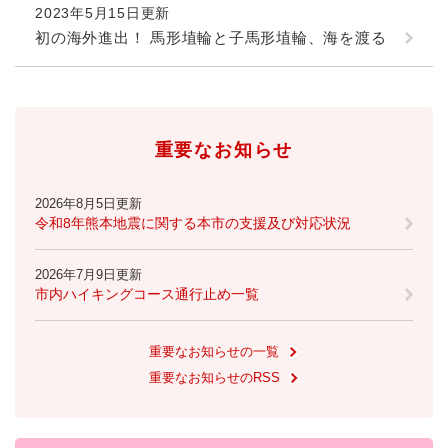
2023年5月15日更新
初の海外進出！ 馬形埴輪と子馬形埴輪、海を渡る
防災・安全
防
災
・
子育て・教育
安
子
全
重要なお知らせ
育
の
て
メ
健康・医療・福祉
・
健
2026年8月5日更新
ニ
教
康
令和8年熊本地震に関する本市の支援及び対応状況
ュ
育
・
ー
の
スポーツ・文化
医
を
ス
メ
2026年7月9日更新
療
ひ
ポ
市内ハイキングコース通行止め一覧
ニ
・
ら
ー
ュ
福
まちづくり・環境
く
ツ
ー
ま
祉
・
重要なお知らせの一覧
を
ち
の
文
重要なお知らせのRSS
ひ
づ
メ
化
しごと・産業
ら
く
し
ニ
の
く
り
ご
ュ
メ
・