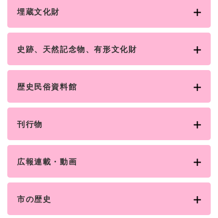
と
ー
ニ
環
市政情報
・
を
埋蔵文化財
市
ュ
境
産
ひ
政
ー
の
業
ら
情
を
メ
の
く
報
ひ
ニ
史跡、天然記念物、有形文化財
メ
の
ら
ュ
ニ
メ
く
ー
ュ
ニ
を
ー
ュ
歴史民俗資料館
ひ
を
ー
ら
ひ
を
く
ら
ひ
く
刊行物
ら
く
広報連載・動画
市の歴史