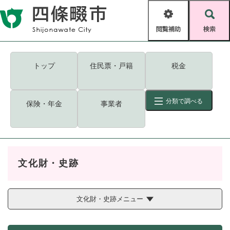
ペ
メニューを飛ばして本文へ
ー
閲
検
ジ
覧
索
の
補
先
助
頭
キーワード
検索
Foreign language
トップ
住民票・戸籍
税金
で
す
読み上げ・ふりがな
検索
。
分類で調べる
保険・年金
事業者
拡大
文字サイズ
背景色変更
標準
白
黒
青
ID
検索
ページ一時保存
表示
文化財・史跡
くらし・手続き
く
ページID検索とは？
ら
し
文化財・史跡メニュー
登録・届け出・証明
・
手
保険・年金