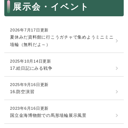
続
本
展示会・イベント
マイナンバー
き
文
の
税金
メ
ニ
ごみ・リサイクル
2026年7月17日更新
ュ
ー
夏休みだ資料館に行こうガチャで集めようミニミニ
住まい
を
埴輪（無料だよ～）
交通
ひ
ら
ペット・動物
く
2025年10月14日更新
17.絵日記にみる戦争
おくやみ
地域活動・コミュニティ
2025年9月16日更新
人権・男女共同参画
16.防空演習
消費生活
2023年6月16日更新
相談窓口
国立金海博物館での馬形埴輪展示風景
イベント・施設予約