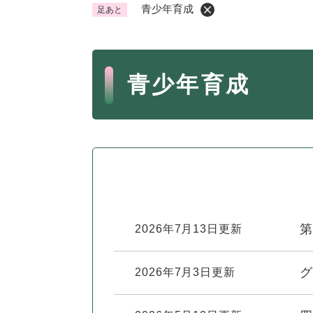
青少年育成
足あと
くらし・手続き
く
ら
本
し
登録・届け出・証明
保険
青少年育成
・
文
手
税金
ごみ
続
交通
ペッ
き
の
地域活動・コミュニティ
人権
メ
ニ
相談窓口
イベ
ュ
ー
第
2026年7月13日更新
を
防災・安全
防
ひ
災
ら
グ
2026年7月3日更新
・
く
子育て・教育
子
安
育