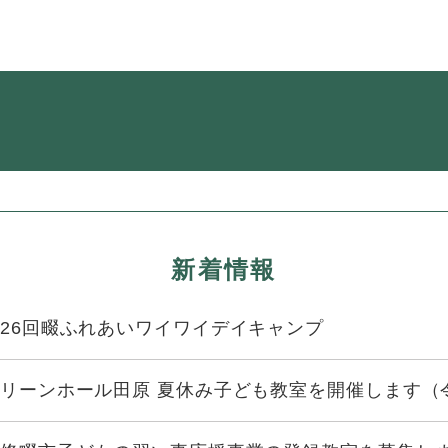
・年金
マイナンバー
・リサイクル
住まい
ト・動物
おくやみ
・男女共同参画
消費生活
ント・施設予約
新着情報
26回畷ふれあいワイワイデイキャンプ
リーンホール田原 夏休み子ども教室を開催します（