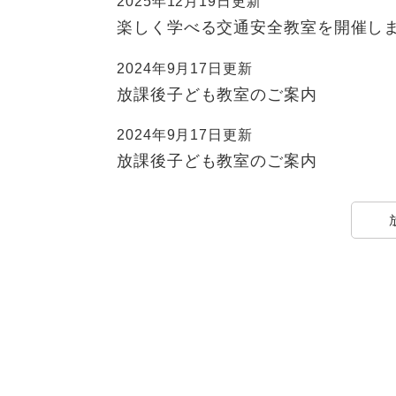
ュ
2025年12月19日更新
ら
ニ
ュ
ー
く
楽しく学べる交通安全教室を開催し
ュ
ー
を
ー
を
ひ
2024年9月17日更新
を
ひ
ら
放課後子ども教室のご案内
ひ
ら
く
ら
く
2024年9月17日更新
く
放課後子ども教室のご案内