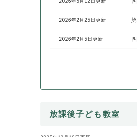
全
四
2026年5月12日更新
て
の
健康・医療・福祉
健
・
メ
第
2026年2月25日更新
康
教
ニ
・
育
ュ
スポーツ・文化
ス
医
の
ー
四
2026年2月5日更新
ポ
療
メ
を
ー
・
ニ
ひ
まちづくり・環境
ま
ツ
福
ュ
ら
ち
・
祉
ー
く
づ
文
の
を
しごと・産業
し
く
化
メ
ひ
ご
り
の
ニ
ら
と
・
メ
ュ
く
市政情報
市
・
環
ニ
ー
政
産
境
ュ
を
放課後子ども教室
情
業
の
ー
ひ
報
の
メ
を
ら
の
メ
ニ
ひ
く
メ
ニ