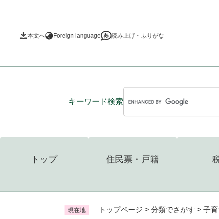
ペ
ー
ジ
本文へ
Foreign language
読み上げ・ふりがな
の
先
頭
で
す
。
キーワード
検索
トップ
住民票・戸籍
トップページ
>
分類でさがす
>
子育
現在地