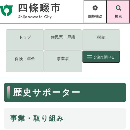
ペ
メニューを飛ばして本文へ
ー
閲
検
ジ
覧
索
の
補
先
助
頭
キーワード
検索
Foreign language
トップ
住民票・戸籍
税金
で
す
読み上げ・ふりがな
検索
。
分類で調べる
保険・年金
事業者
拡大
文字サイズ
背景色変更
標準
白
黒
青
ID
検索
ページ一時保存
表示
本
歴史サポーター
文
くらし・手続き
く
ページID検索とは？
ら
し
登録・届け出・証明
事業・取り組み
・
手
保険・年金