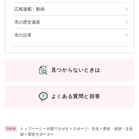
と
ー
ニ
環
市政情報
・
を
市
ュ
広報連載・動画
境
産
ひ
政
ー
の
業
ら
情
を
市の歴史遺産
メ
の
く
報
ひ
ニ
メ
の
ら
市の沿革
ュ
ニ
メ
く
ー
ュ
ニ
を
ー
ュ
ひ
を
ー
ら
ひ
を
く
見つからないときは
ら
ひ
く
ら
く
よくある質問と回答
トップページ
>
分類でさがす
>
スポーツ・文化
>
歴史・史跡・文化
現在地
財
>
歴史サポーター