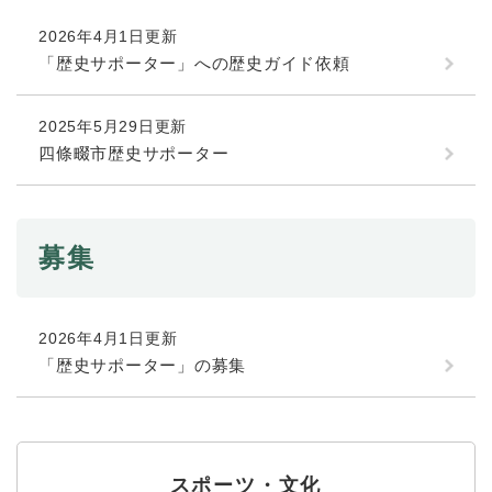
続
マイナンバー
き
2026年4月1日更新
の
税金
「歴史サポーター」への歴史ガイド依頼
メ
ニ
ごみ・リサイクル
ュ
2025年5月29日更新
ー
住まい
四條畷市歴史サポーター
を
交通
ひ
ら
ペット・動物
く
募集
おくやみ
地域活動・コミュニティ
2026年4月1日更新
人権・男女共同参画
「歴史サポーター」の募集
消費生活
相談窓口
イベント・施設予約
スポーツ・文化