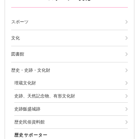
防災・安全
防
スポーツ
災
・
子育て・教育
安
文化
子
全
育
の
て
図書館
メ
健康・医療・福祉
・
健
ニ
教
康
ュ
歴史・史跡・文化財
育
・
ー
の
スポーツ・文化
医
を
ス
埋蔵文化財
メ
療
ひ
ポ
ニ
・
ら
ー
史跡、天然記念物、有形文化財
ュ
福
まちづくり・環境
く
ツ
ー
ま
祉
・
史跡飯盛城跡
を
ち
の
文
ひ
づ
メ
化
歴史民俗資料館
しごと・産業
ら
く
し
ニ
の
く
り
ご
ュ
メ
歴史サポーター
・