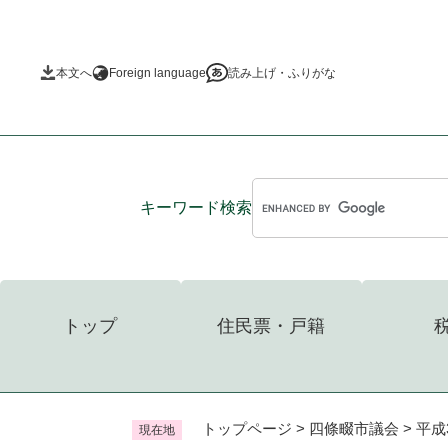
ペ
ー
ジ
本文へ
Foreign language
読み上げ・ふりがな
の
先
頭
で
す
。
キーワード
検索
トップ
住民票・戸籍
トップページ
>
四條畷市議会
>
平成
現在地