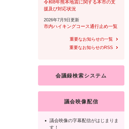
ュ
ら
令和8年熊本地震に関する本市の支
ニ
ュ
ー
く
援及び対応状況
ュ
ー
を
2026年7月9日更新
ー
を
ひ
市内ハイキングコース通行止め一覧
を
ひ
ら
ひ
ら
く
重要なお知らせの一覧
ら
く
重要なお知らせのRSS
く
会議録検索システム
議会映像配信
議会映像の字幕配信がはじまりま
す！