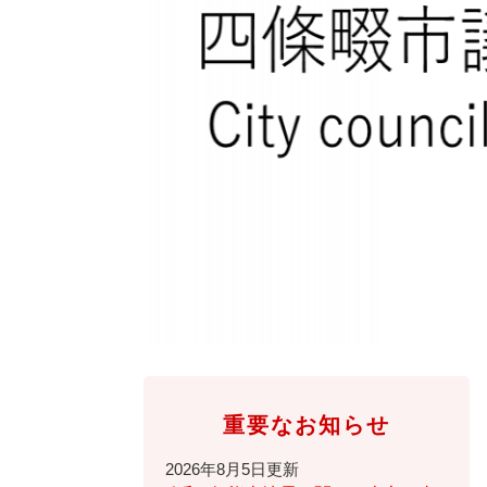
全
て
の
健康・医療・福祉
健
・
メ
康
教
ニ
・
育
ュ
スポーツ・文化
ス
医
の
ー
ポ
療
メ
を
ー
・
ニ
ひ
まちづくり・環境
ま
ツ
福
ュ
ら
ち
・
祉
ー
く
づ
文
の
を
しごと・産業
し
く
化
メ
ひ
ご
り
の
ニ
ら
と
・
メ
ュ
く
市政情報
市
・
環
ニ
ー
政
産
境
ュ
を
情
業
の
ー
ひ
重要なお知らせ
報
の
メ
を
ら
の
メ
ニ
ひ
く
2026年8月5日更新
メ
ニ