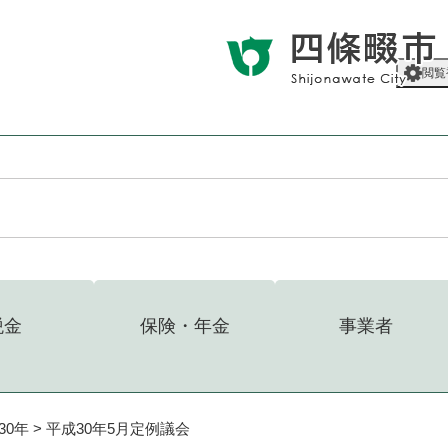
メニューを飛ばして本文へ
閲覧
税金
保険・年金
事業者
30年
>
平成30年5月定例議会