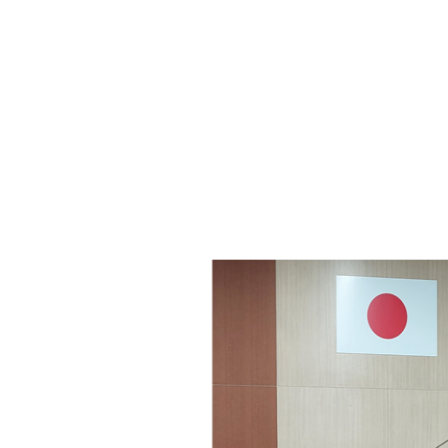
・年金
マイナンバー
・リサイクル
住まい
ト・動物
おくやみ
・男女共同参画
消費生活
ント・施設予約