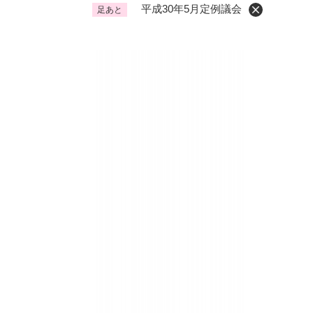
平成30年5月定例議会
足あと
くらし・手続き
く
ら
し
登録・届け出・証明
保険
・
手
税金
ごみ
続
交通
ペッ
き
の
地域活動・コミュニティ
人権
メ
ニ
相談窓口
イベ
ュ
ー
を
防災・安全
防
ひ
災
ら
・
く
子育て・教育
子
安
育