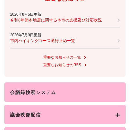
防災・安全
2026年8月5日更新
防
令和8年熊本地震に関する本市の支援及び対応状況
災
・
子育て・教育
安
2026年7月9日更新
子
市内ハイキングコース通行止め一覧
全
育
の
て
メ
健康・医療・福祉
・
健
重要なお知らせの一覧
ニ
教
康
重要なお知らせのRSS
ュ
育
・
ー
の
スポーツ・文化
医
を
ス
メ
療
ひ
ポ
ニ
・
ら
ー
ュ
会議録検索システム
福
まちづくり・環境
く
ツ
ー
ま
祉
・
を
ち
の
文
ひ
づ
メ
化
議会映像配信
しごと・産業
ら
く
し
ニ
の
く
り
ご
ュ
メ
・