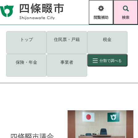
ペ
メニューを飛ばして本文へ
ー
閲
検
ジ
覧
索
の
補
先
助
頭
キーワード
検索
Foreign language
トップ
住民票・戸籍
税金
で
す
読み上げ・ふりがな
検索
。
分類で調べる
保険・年金
事業者
拡大
文字サイズ
背景色変更
標準
白
黒
青
ID
検索
ページ一時保存
表示
くらし・手続き
く
ページID検索とは？
ら
し
登録・届け出・証明
・
手
保険・年金