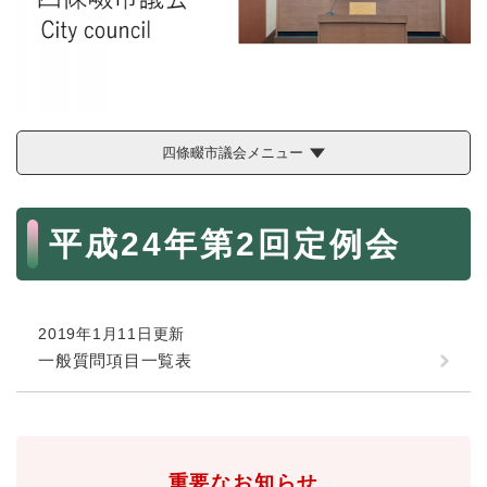
続
マイナンバー
き
の
税金
メ
ニ
ごみ・リサイクル
ュ
ー
住まい
四條畷市議会メニュー
を
交通
ひ
ら
本
ペット・動物
く
平成24年第2回定例会
文
おくやみ
地域活動・コミュニティ
2019年1月11日更新
人権・男女共同参画
一般質問項目一覧表
消費生活
相談窓口
イベント・施設予約
重要なお知らせ