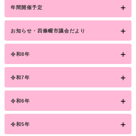
と
ー
ニ
環
市政情報
・
を
年間開催予定
市
ュ
境
産
ひ
政
ー
の
業
ら
情
を
メ
の
く
報
ひ
ニ
お知らせ・四條畷市議会だより
メ
の
ら
ュ
ニ
メ
く
ー
ュ
ニ
を
ー
ュ
令和8年
ひ
を
ー
ら
ひ
を
く
ら
ひ
く
令和7年
ら
く
令和6年
令和5年