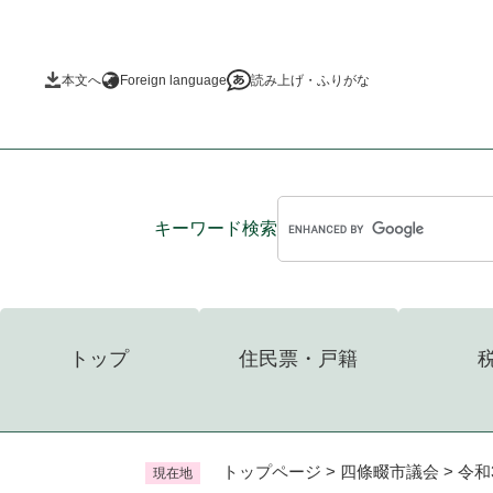
ペ
ー
ジ
本文へ
Foreign language
読み上げ・ふりがな
の
先
頭
で
す
。
キーワード
検索
トップ
住民票・戸籍
トップページ
>
四條畷市議会
>
令和
現在地