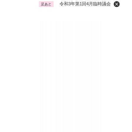
令和3年第1回4月臨時議会
足あと
くらし・手続き
く
ら
し
登録・届け出・証明
保険
・
手
税金
ごみ
続
交通
ペッ
き
の
地域活動・コミュニティ
人権
メ
ニ
相談窓口
イベ
ュ
ー
を
防災・安全
防
ひ
災
ら
・
く
子育て・教育
子
安
育