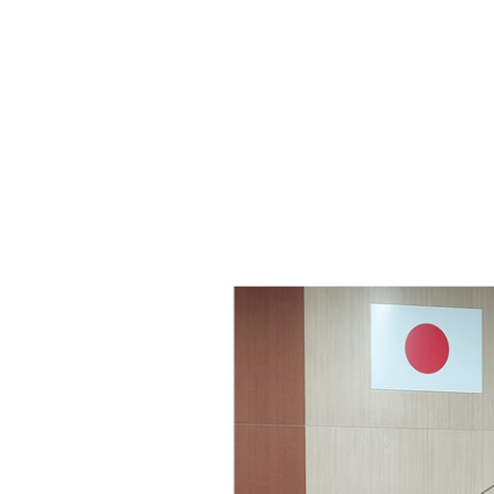
・年金
マイナンバー
・リサイクル
住まい
ト・動物
おくやみ
・男女共同参画
消費生活
ント・施設予約