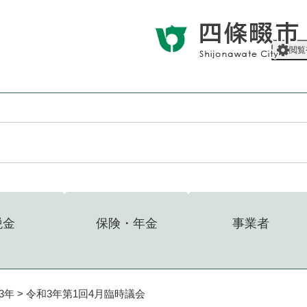
メニューを飛ばして本文へ
閲覧
税金
保険・年金
事業者
3年
>
令和3年第1回4月臨時議会