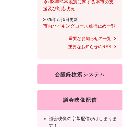
ュ
ら
令和8年熊本地震に関する本市の支
ニ
ュ
ー
く
援及び対応状況
ュ
ー
を
2026年7月9日更新
ー
を
ひ
市内ハイキングコース通行止め一覧
を
ひ
ら
ひ
ら
く
重要なお知らせの一覧
ら
く
重要なお知らせのRSS
く
会議録検索システム
議会映像配信
議会映像の字幕配信がはじまりま
す！