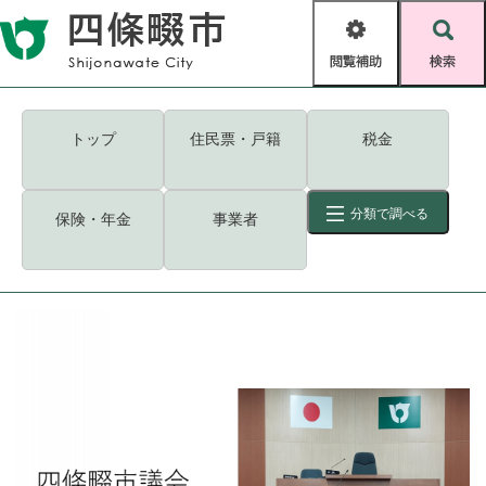
ペ
メニューを飛ばして本文へ
ー
閲
検
ジ
覧
索
の
補
先
助
頭
キーワード
検索
Foreign language
トップ
住民票・戸籍
税金
で
す
読み上げ・ふりがな
検索
。
分類で調べる
保険・年金
事業者
拡大
文字サイズ
背景色変更
標準
白
黒
青
ID
検索
ページ一時保存
表示
くらし・手続き
く
ページID検索とは？
ら
し
登録・届け出・証明
・
手
保険・年金