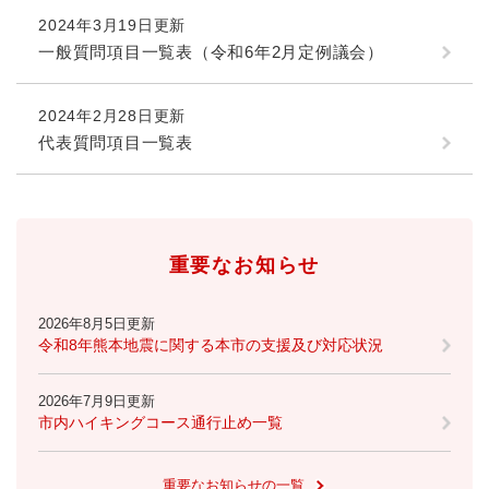
2024年3月19日更新
防災・安全
一般質問項目一覧表（令和6年2月定例議会）
防
災
・
2024年2月28日更新
子育て・教育
安
子
代表質問項目一覧表
全
育
の
て
メ
健康・医療・福祉
・
健
ニ
教
康
ュ
育
・
重要なお知らせ
ー
の
スポーツ・文化
医
を
ス
メ
療
ひ
ポ
ニ
2026年8月5日更新
・
ら
ー
令和8年熊本地震に関する本市の支援及び対応状況
ュ
福
まちづくり・環境
く
ツ
ー
ま
祉
・
を
ち
の
2026年7月9日更新
文
ひ
づ
メ
市内ハイキングコース通行止め一覧
化
しごと・産業
ら
く
し
ニ
の
く
り
ご
ュ
メ
・
重要なお知らせの一覧