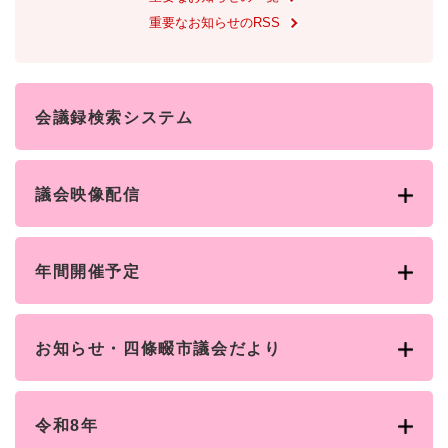
と
ー
ニ
環
市政情報
・
を
重要なお知らせのRSS
市
ュ
境
産
ひ
政
ー
の
業
ら
情
を
メ
の
く
報
ひ
ニ
メ
の
ら
会議録検索システム
ュ
ニ
メ
く
ー
ュ
ニ
を
ー
ュ
ひ
を
議会映像配信
ー
ら
ひ
を
く
ら
ひ
く
ら
年間開催予定
く
お知らせ・四條畷市議会だより
令和8年