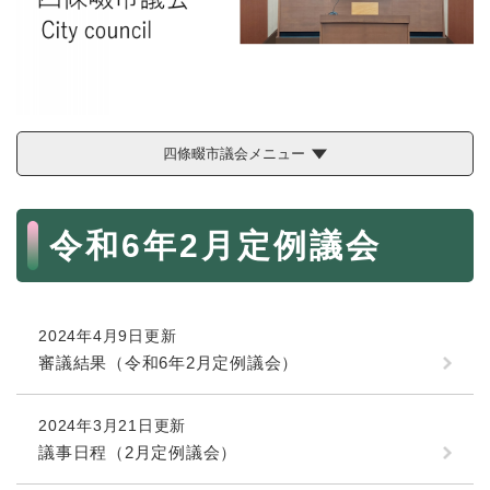
続
マイナンバー
き
の
税金
メ
ニ
ごみ・リサイクル
ュ
ー
住まい
四條畷市議会メニュー
を
交通
ひ
ら
本
ペット・動物
く
令和6年2月定例議会
文
おくやみ
地域活動・コミュニティ
2024年4月9日更新
人権・男女共同参画
審議結果（令和6年2月定例議会）
消費生活
相談窓口
2024年3月21日更新
議事日程（2月定例議会）
イベント・施設予約