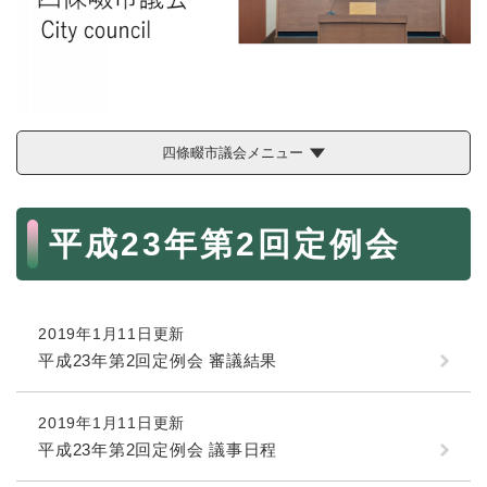
続
マイナンバー
き
の
税金
メ
ニ
ごみ・リサイクル
ュ
ー
住まい
四條畷市議会メニュー
を
交通
ひ
ら
本
ペット・動物
く
平成23年第2回定例会
文
おくやみ
地域活動・コミュニティ
2019年1月11日更新
人権・男女共同参画
平成23年第2回定例会 審議結果
消費生活
相談窓口
2019年1月11日更新
平成23年第2回定例会 議事日程
イベント・施設予約