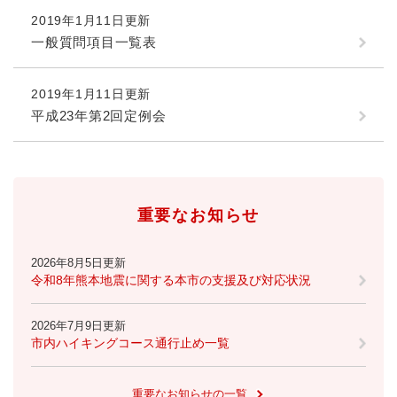
2019年1月11日更新
防災・安全
一般質問項目一覧表
防
災
・
2019年1月11日更新
子育て・教育
安
子
平成23年第2回定例会
全
育
の
て
メ
健康・医療・福祉
・
健
ニ
教
康
ュ
育
・
重要なお知らせ
ー
の
スポーツ・文化
医
を
ス
メ
療
ひ
ポ
ニ
2026年8月5日更新
・
ら
ー
令和8年熊本地震に関する本市の支援及び対応状況
ュ
福
まちづくり・環境
く
ツ
ー
ま
祉
・
を
ち
の
2026年7月9日更新
文
ひ
づ
メ
市内ハイキングコース通行止め一覧
化
しごと・産業
ら
く
し
ニ
の
く
り
ご
ュ
メ
・
重要なお知らせの一覧