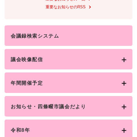
と
ー
ニ
環
市政情報
・
を
重要なお知らせのRSS
市
ュ
境
産
ひ
政
ー
の
業
ら
情
を
メ
の
く
報
ひ
ニ
メ
の
ら
会議録検索システム
ュ
ニ
メ
く
ー
ュ
ニ
を
ー
ュ
ひ
を
議会映像配信
ー
ら
ひ
を
く
ら
ひ
く
ら
年間開催予定
く
お知らせ・四條畷市議会だより
令和8年