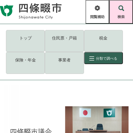
ペ
メニューを飛ばして本文へ
ー
閲
検
ジ
覧
索
の
補
先
助
頭
キーワード
検索
Foreign language
トップ
住民票・戸籍
税金
で
す
読み上げ・ふりがな
検索
。
分類で調べる
保険・年金
事業者
拡大
文字サイズ
背景色変更
標準
白
黒
青
ID
検索
ページ一時保存
表示
くらし・手続き
く
ページID検索とは？
ら
し
登録・届け出・証明
・
手
保険・年金