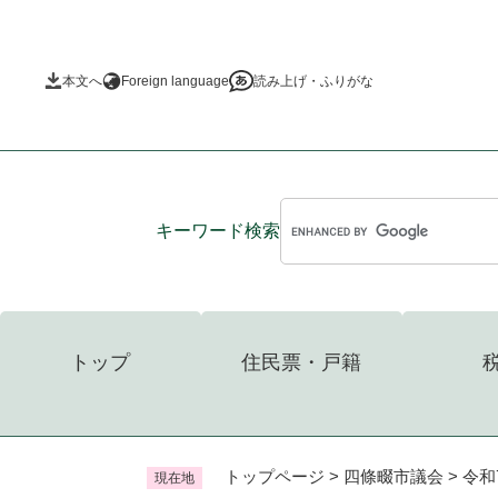
ペ
ー
ジ
本文へ
Foreign language
読み上げ・ふりがな
の
先
頭
で
す
。
キーワード
検索
トップ
住民票・戸籍
トップページ
>
四條畷市議会
>
令和
現在地