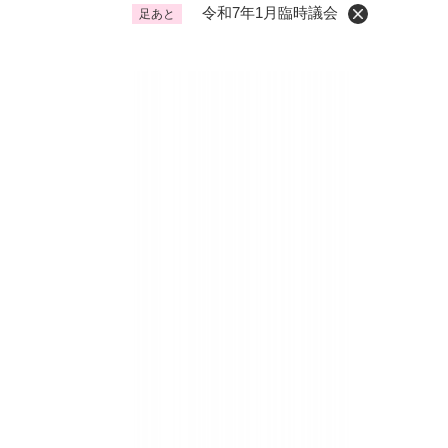
令和7年1月臨時議会
足あと
くらし・手続き
く
ら
し
登録・届け出・証明
保険
・
手
税金
ごみ
続
交通
ペッ
き
の
地域活動・コミュニティ
人権
メ
ニ
相談窓口
イベ
ュ
ー
を
防災・安全
防
ひ
災
ら
・
く
子育て・教育
子
安
育