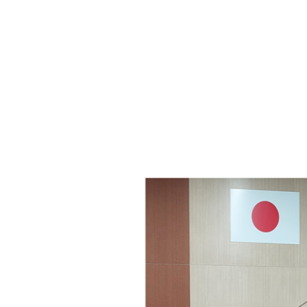
・年金
マイナンバー
・リサイクル
住まい
ト・動物
おくやみ
・男女共同参画
消費生活
ント・施設予約