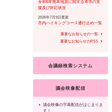
ュ
ら
令和8年熊本地震に関する本市の支
ニ
ュ
ー
く
援及び対応状況
ュ
ー
を
2026年7月9日更新
ー
を
ひ
市内ハイキングコース通行止め一覧
を
ひ
ら
ひ
ら
く
重要なお知らせの一覧
ら
く
重要なお知らせのRSS
く
会議録検索システム
議会映像配信
議会映像の字幕配信がはじまりま
す！