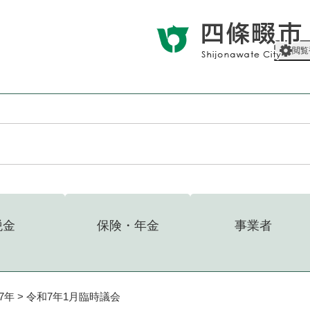
メニューを飛ばして本文へ
閲覧
税金
保険・年金
事業者
7年
>
令和7年1月臨時議会