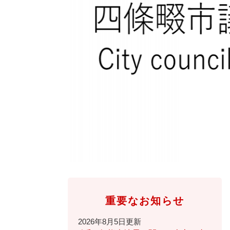
全
て
の
健康・医療・福祉
健
・
メ
康
教
ニ
・
育
ュ
スポーツ・文化
ス
医
の
ー
ポ
療
メ
を
ー
・
ニ
ひ
まちづくり・環境
ま
ツ
福
ュ
ら
ち
・
祉
ー
く
づ
文
の
を
しごと・産業
し
く
化
メ
ひ
ご
り
の
ニ
ら
と
・
メ
ュ
く
市政情報
市
・
環
ニ
ー
政
産
境
ュ
を
情
業
の
ー
ひ
重要なお知らせ
報
の
メ
を
ら
の
メ
ニ
ひ
く
2026年8月5日更新
メ
ニ