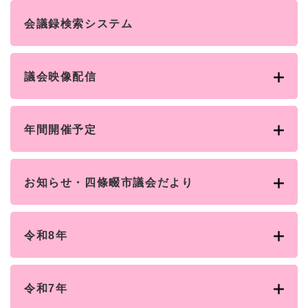
と
ー
ニ
環
市政情報
・
を
市
ュ
会議録検索システム
境
産
ひ
政
ー
の
業
ら
情
を
メ
の
く
報
ひ
ニ
メ
議会映像配信
の
ら
ュ
ニ
メ
く
ー
ュ
ニ
を
ー
ュ
ひ
年間開催予定
を
ー
ら
ひ
を
く
ら
ひ
く
ら
お知らせ・四條畷市議会だより
く
令和8年
令和7年