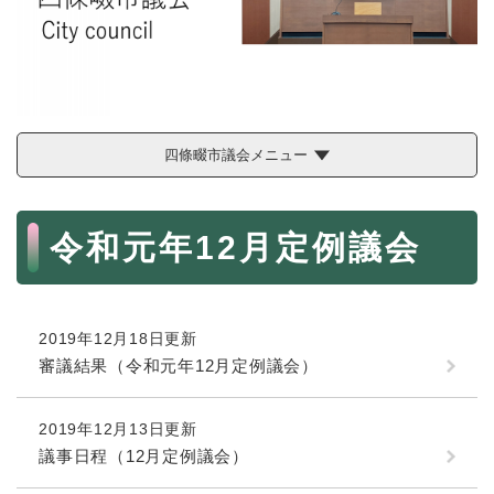
続
マイナンバー
き
の
税金
メ
ニ
ごみ・リサイクル
ュ
ー
住まい
四條畷市議会メニュー
を
交通
ひ
ら
本
ペット・動物
く
令和元年12月定例議会
文
おくやみ
地域活動・コミュニティ
2019年12月18日更新
人権・男女共同参画
審議結果（令和元年12月定例議会）
消費生活
相談窓口
2019年12月13日更新
議事日程（12月定例議会）
イベント・施設予約