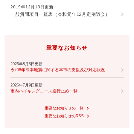
2019年12月13日更新
防災・安全
一般質問項目一覧表（令和元年12月定例議会）
防
災
・
子育て・教育
安
子
全
育
重要なお知らせ
の
て
メ
健康・医療・福祉
・
健
ニ
教
2026年8月5日更新
康
ュ
育
令和8年熊本地震に関する本市の支援及び対応状況
・
ー
の
スポーツ・文化
医
を
ス
メ
療
2026年7月9日更新
ひ
ポ
ニ
・
市内ハイキングコース通行止め一覧
ら
ー
ュ
福
まちづくり・環境
く
ツ
ー
ま
祉
・
を
ち
重要なお知らせの一覧
の
文
ひ
づ
メ
重要なお知らせのRSS
化
しごと・産業
ら
く
し
ニ
の
く
り
ご
ュ
メ
・