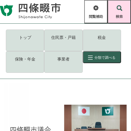
ペ
メニューを飛ばして本文へ
ー
閲
検
ジ
覧
索
の
補
先
助
頭
キーワード
検索
Foreign language
トップ
住民票・戸籍
税金
で
す
読み上げ・ふりがな
検索
。
分類で調べる
保険・年金
事業者
拡大
文字サイズ
背景色変更
標準
白
黒
青
ID
検索
ページ一時保存
表示
くらし・手続き
く
ページID検索とは？
ら
し
登録・届け出・証明
・
手
保険・年金