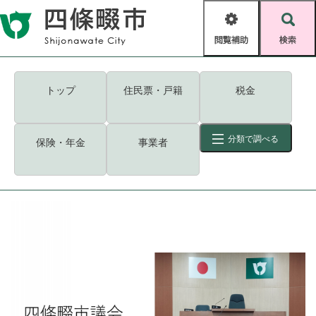
ペ
メニューを飛ばして本文へ
ー
閲
検
ジ
覧
索
の
補
先
助
頭
キーワード
検索
Foreign language
トップ
住民票・戸籍
税金
で
す
読み上げ・ふりがな
検索
。
分類で調べる
保険・年金
事業者
拡大
文字サイズ
背景色変更
標準
白
黒
青
ID
検索
ページ一時保存
表示
くらし・手続き
く
ページID検索とは？
ら
し
登録・届け出・証明
・
手
保険・年金