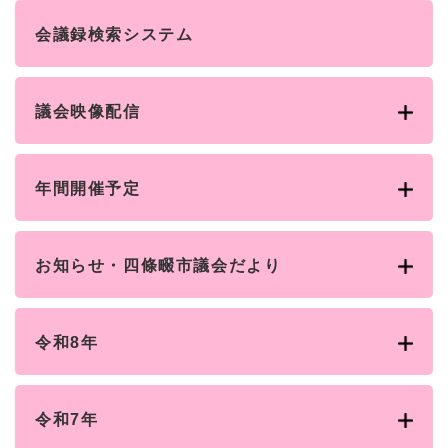
と
ー
ニ
環
市政情報
・
を
市
ュ
会議録検索システム
境
産
ひ
政
ー
の
業
ら
情
を
メ
の
く
報
ひ
ニ
メ
議会映像配信
の
ら
ュ
ニ
メ
く
ー
ュ
ニ
を
ー
ュ
ひ
年間開催予定
を
ー
ら
ひ
を
く
ら
ひ
く
ら
お知らせ・四條畷市議会だより
く
令和8年
令和7年