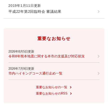
2019年1月11日更新
防災・安全
平成22年第2回臨時会 審議結果
防
災
・
子育て・教育
安
子
全
育
重要なお知らせ
の
て
メ
健康・医療・福祉
・
健
ニ
教
2026年8月5日更新
康
ュ
育
令和8年熊本地震に関する本市の支援及び対応状況
・
ー
の
スポーツ・文化
医
を
ス
メ
療
2026年7月9日更新
ひ
ポ
ニ
・
市内ハイキングコース通行止め一覧
ら
ー
ュ
福
まちづくり・環境
く
ツ
ー
ま
祉
・
を
ち
重要なお知らせの一覧
の
文
ひ
づ
メ
重要なお知らせのRSS
化
しごと・産業
ら
く
し
ニ
の
く
り
ご
ュ
メ
・