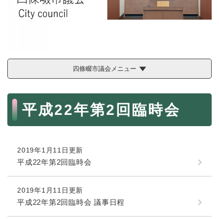
続
マイナンバー
き
の
税金
メ
ニ
ごみ・リサイクル
ュ
ー
住まい
四條畷市議会メニュー
を
交通
ひ
ら
本
ペット・動物
く
平成22年第2回臨時会
文
おくやみ
地域活動・コミュニティ
2019年1月11日更新
人権・男女共同参画
平成22年第2回臨時会
消費生活
相談窓口
2019年1月11日更新
平成22年第2回臨時会 議事日程
イベント・施設予約