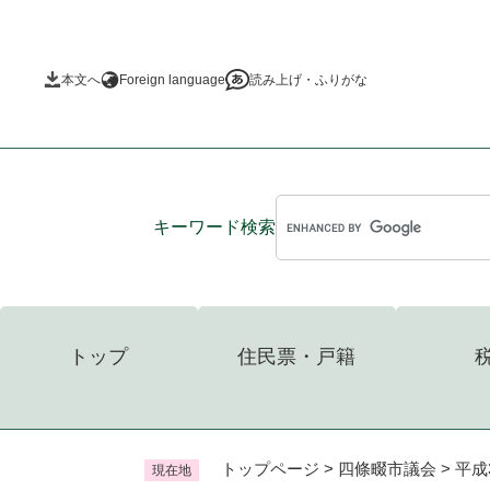
ペ
ー
ジ
本文へ
Foreign language
読み上げ・ふりがな
の
先
頭
で
す
。
キーワード
検索
トップ
住民票・戸籍
トップページ
>
四條畷市議会
>
平成
現在地