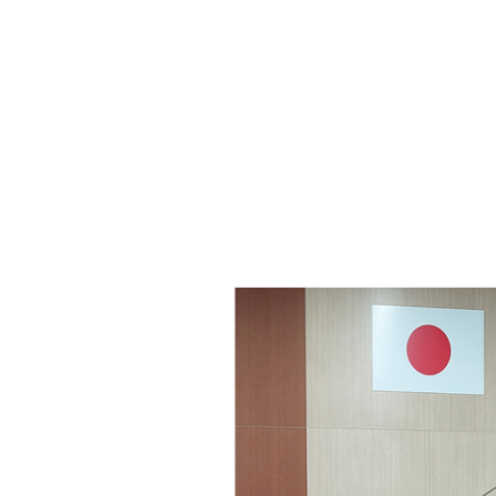
・年金
マイナンバー
・リサイクル
住まい
ト・動物
おくやみ
・男女共同参画
消費生活
ント・施設予約