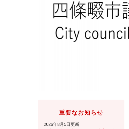
全
て
の
健康・医療・福祉
健
・
メ
康
教
ニ
・
育
ュ
スポーツ・文化
ス
医
の
ー
ポ
療
メ
を
ー
・
ニ
ひ
まちづくり・環境
ま
ツ
福
ュ
ら
ち
・
祉
ー
く
づ
文
の
を
しごと・産業
し
く
化
メ
ひ
ご
り
の
ニ
ら
と
・
メ
ュ
く
市政情報
市
・
環
ニ
ー
政
産
境
ュ
を
情
業
の
ー
ひ
重要なお知らせ
報
の
メ
を
ら
の
メ
ニ
ひ
く
2026年8月5日更新
メ
ニ