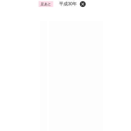
平成30年
足あと
くらし・手続き
く
ら
し
登録・届け出・証明
保険
・
手
税金
ごみ
続
交通
ペッ
き
の
地域活動・コミュニティ
人権
メ
ニ
相談窓口
イベ
ュ
ー
を
防災・安全
防
ひ
災
ら
・
く
子育て・教育
子
安
育