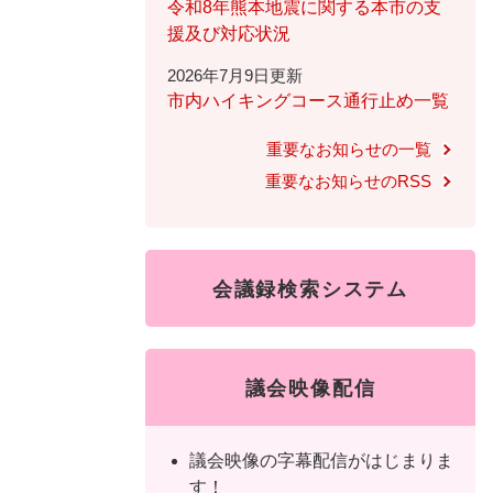
ュ
ら
令和8年熊本地震に関する本市の支
ニ
ュ
ー
く
援及び対応状況
ュ
ー
を
2026年7月9日更新
ー
を
ひ
市内ハイキングコース通行止め一覧
を
ひ
ら
ひ
ら
く
重要なお知らせの一覧
ら
く
重要なお知らせのRSS
く
会議録検索システム
議会映像配信
議会映像の字幕配信がはじまりま
す！