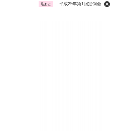
平成29年第1回定例会
足あと
くらし・手続き
く
ら
し
登録・届け出・証明
保険
・
手
税金
ごみ
続
交通
ペッ
き
の
地域活動・コミュニティ
人権
メ
ニ
相談窓口
イベ
ュ
ー
を
防災・安全
防
ひ
災
ら
・
く
子育て・教育
子
安
育