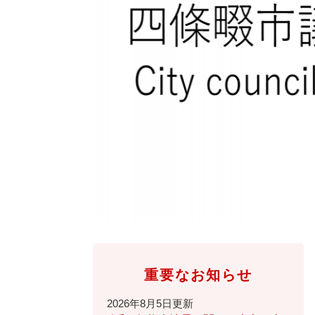
全
て
の
健康・医療・福祉
健
・
メ
康
教
ニ
・
育
ュ
スポーツ・文化
ス
医
の
ー
ポ
療
メ
を
ー
・
ニ
ひ
まちづくり・環境
ま
ツ
福
ュ
ら
ち
・
祉
ー
く
づ
文
の
を
しごと・産業
し
く
化
メ
ひ
ご
り
の
ニ
ら
と
・
メ
ュ
く
市政情報
市
・
環
ニ
ー
政
産
境
ュ
を
情
業
の
ー
ひ
重要なお知らせ
報
の
メ
を
ら
の
メ
ニ
ひ
く
2026年8月5日更新
メ
ニ