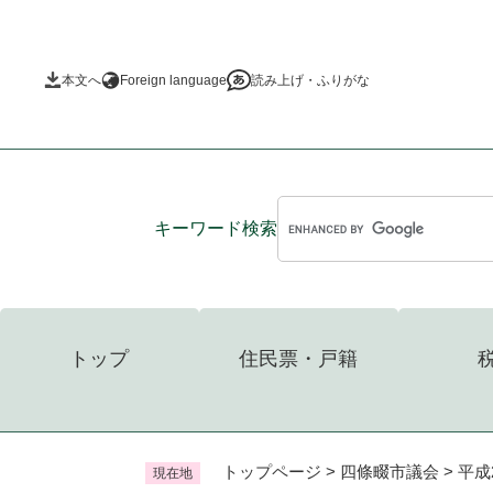
ペ
ー
ジ
本文へ
Foreign language
読み上げ・ふりがな
の
先
頭
で
す
。
キーワード
検索
トップ
住民票・戸籍
トップページ
>
四條畷市議会
>
平成
現在地