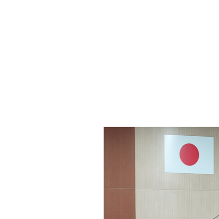
・年金
マイナンバー
・リサイクル
住まい
ト・動物
おくやみ
・男女共同参画
消費生活
ント・施設予約