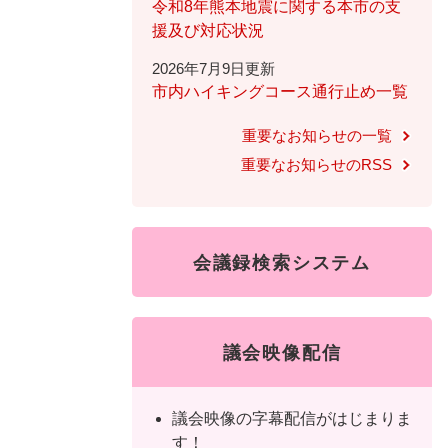
ュ
ら
令和8年熊本地震に関する本市の支
ニ
ュ
ー
く
援及び対応状況
ュ
ー
を
2026年7月9日更新
ー
を
ひ
市内ハイキングコース通行止め一覧
を
ひ
ら
ひ
ら
く
重要なお知らせの一覧
ら
く
重要なお知らせのRSS
く
会議録検索システム
議会映像配信
議会映像の字幕配信がはじまりま
す！