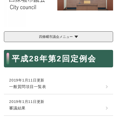
続
マイナンバー
き
の
税金
メ
ニ
ごみ・リサイクル
ュ
ー
住まい
四條畷市議会メニュー
を
交通
ひ
ら
本
ペット・動物
く
平成28年第2回定例会
文
おくやみ
地域活動・コミュニティ
2019年1月11日更新
人権・男女共同参画
一般質問項目一覧表
消費生活
相談窓口
2019年1月11日更新
審議結果
イベント・施設予約