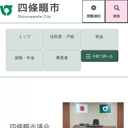
ペ
メニューを飛ばして本文へ
ー
閲
検
ジ
覧
索
の
補
先
助
頭
キーワード
検索
Foreign language
トップ
住民票・戸籍
税金
で
す
読み上げ・ふりがな
検索
。
分類で調べる
保険・年金
事業者
拡大
文字サイズ
背景色変更
標準
白
黒
青
ID
検索
ページ一時保存
表示
くらし・手続き
く
ページID検索とは？
ら
し
登録・届け出・証明
・
手
保険・年金