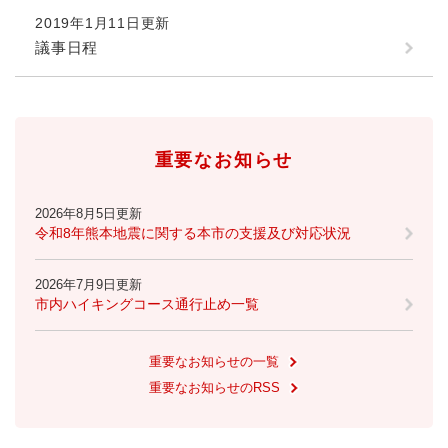
2019年1月11日更新
防災・安全
議事日程
防
災
・
子育て・教育
安
子
全
育
重要なお知らせ
の
て
メ
健康・医療・福祉
・
健
ニ
教
2026年8月5日更新
康
ュ
育
令和8年熊本地震に関する本市の支援及び対応状況
・
ー
の
スポーツ・文化
医
を
ス
メ
療
2026年7月9日更新
ひ
ポ
ニ
・
市内ハイキングコース通行止め一覧
ら
ー
ュ
福
まちづくり・環境
く
ツ
ー
ま
祉
・
を
ち
重要なお知らせの一覧
の
文
ひ
づ
メ
重要なお知らせのRSS
化
しごと・産業
ら
く
し
ニ
の
く
り
ご
ュ
メ
・