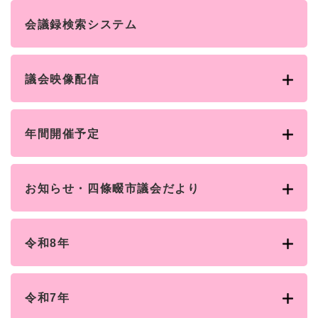
と
ー
ニ
環
市政情報
・
を
市
ュ
会議録検索システム
境
産
ひ
政
ー
の
業
ら
情
を
メ
の
く
報
ひ
ニ
メ
議会映像配信
の
ら
ュ
ニ
メ
く
ー
ュ
ニ
を
ー
ュ
ひ
年間開催予定
を
ー
ら
ひ
を
く
ら
ひ
く
ら
お知らせ・四條畷市議会だより
く
令和8年
令和7年