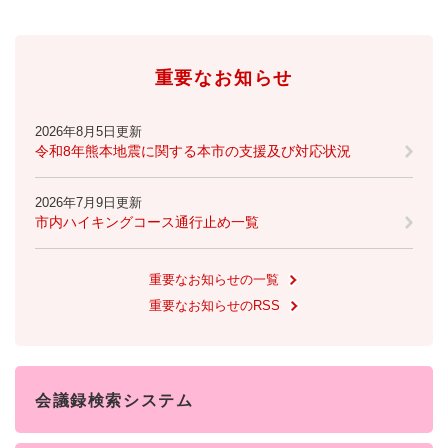
防災・安全
防
重要なお知らせ
災
・
子育て・教育
安
子
2026年8月5日更新
全
育
令和8年熊本地震に関する本市の支援及び対応状況
の
て
メ
健康・医療・福祉
・
健
2026年7月9日更新
ニ
教
康
市内ハイキングコース通行止め一覧
ュ
育
・
ー
の
スポーツ・文化
医
を
ス
メ
重要なお知らせの一覧
療
ひ
ポ
ニ
・
重要なお知らせのRSS
ら
ー
ュ
福
まちづくり・環境
く
ツ
ー
ま
祉
・
を
ち
の
文
ひ
づ
メ
化
しごと・産業
ら
く
会議録検索システム
し
ニ
の
く
り
ご
ュ
メ
・