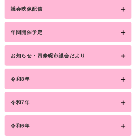
と
ー
ニ
環
市政情報
・
を
市
ュ
議会映像配信
境
産
ひ
政
ー
の
業
ら
情
を
メ
の
く
報
ひ
ニ
メ
年間開催予定
の
ら
ュ
ニ
メ
く
ー
ュ
ニ
を
ー
ュ
ひ
お知らせ・四條畷市議会だより
を
ー
ら
ひ
を
く
ら
ひ
く
ら
令和8年
く
令和7年
令和6年