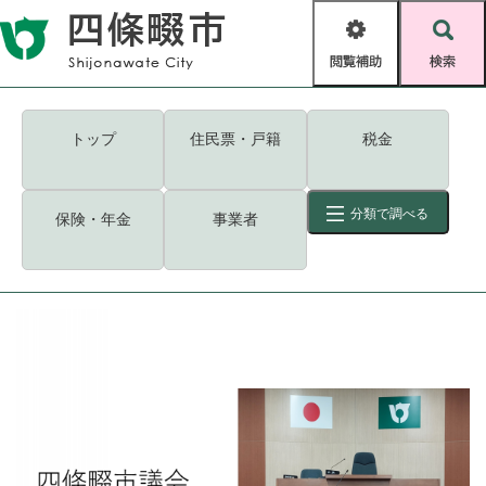
ペ
メニューを飛ばして本文へ
ー
閲
検
ジ
覧
索
の
補
先
助
頭
キーワード
検索
Foreign language
トップ
住民票・戸籍
税金
で
す
読み上げ・ふりがな
検索
。
分類で調べる
保険・年金
事業者
拡大
文字サイズ
背景色変更
標準
白
黒
青
ID
検索
ページ一時保存
表示
くらし・手続き
く
ページID検索とは？
ら
し
登録・届け出・証明
・
手
保険・年金