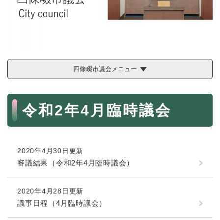
続
マイナンバー
き
の
税金
メ
ニ
ごみ・リサイクル
ュ
ー
住まい
四條畷市議会メニュー
を
交通
ひ
ら
本
ペット・動物
く
令和2年4月臨時議会
文
おくやみ
地域活動・コミュニティ
2020年4月30日更新
人権・男女共同参画
審議結果（令和2年4月臨時議会）
消費生活
相談窓口
2020年4月28日更新
議事日程（4月臨時議会）
イベント・施設予約