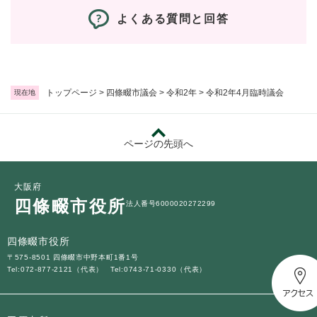
よくある質問と回答
トップページ
>
四條畷市議会
>
令和2年
>
令和2年4月臨時議会
現在地
ページの先頭へ
大阪府
四條畷市役所
法人番号6000020272299
四條畷市役所
〒575-8501 四條畷市中野本町1番1号
Tel:072-877-2121（代表）
Tel:0743-71-0330（代表）