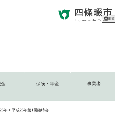
メニューを飛ばして本文へ
閲覧
税金
保険・年金
事業者
25年
>
平成25年第1回臨時会