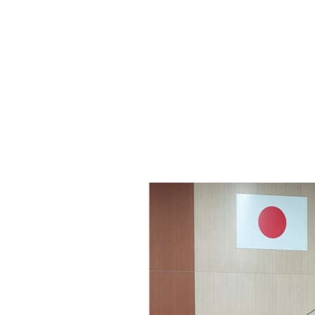
・年金
マイナンバー
・リサイクル
住まい
ト・動物
おくやみ
・男女共同参画
消費生活
ント・施設予約