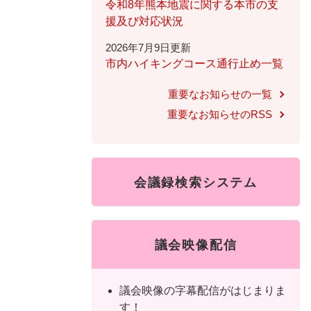
ュ
ら
令和8年熊本地震に関する本市の支
ニ
ュ
ー
く
援及び対応状況
ュ
ー
を
2026年7月9日更新
ー
を
ひ
市内ハイキングコース通行止め一覧
を
ひ
ら
ひ
ら
く
重要なお知らせの一覧
ら
く
重要なお知らせのRSS
く
会議録検索システム
議会映像配信
議会映像の字幕配信がはじまりま
す！