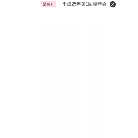
平成25年第1回臨時会
足あと
くらし・手続き
く
ら
し
登録・届け出・証明
保険
・
手
税金
ごみ
続
交通
ペッ
き
の
地域活動・コミュニティ
人権
メ
ニ
相談窓口
イベ
ュ
ー
を
防災・安全
防
ひ
災
ら
・
く
子育て・教育
子
安
育