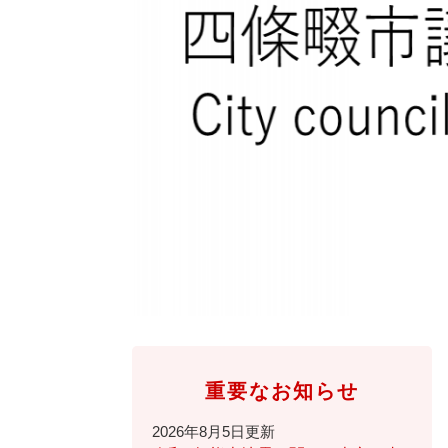
全
て
の
健康・医療・福祉
健
・
メ
康
教
ニ
・
育
ュ
スポーツ・文化
ス
医
の
ー
ポ
療
メ
を
ー
・
ニ
ひ
まちづくり・環境
ま
ツ
福
ュ
ら
ち
・
祉
ー
く
づ
文
の
を
しごと・産業
し
く
化
メ
ひ
ご
り
の
ニ
ら
と
・
メ
ュ
く
市政情報
市
・
環
ニ
ー
政
産
境
ュ
を
情
業
の
ー
ひ
重要なお知らせ
報
の
メ
を
ら
の
メ
ニ
ひ
く
2026年8月5日更新
メ
ニ