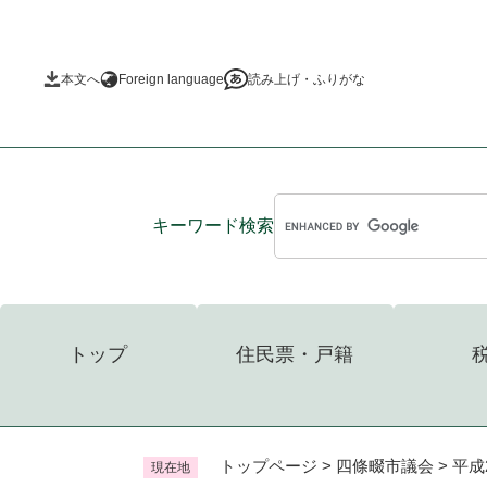
ペ
ー
ジ
本文へ
Foreign language
読み上げ・ふりがな
の
先
頭
で
す
。
キーワード
検索
トップ
住民票・戸籍
トップページ
>
四條畷市議会
>
平成
現在地