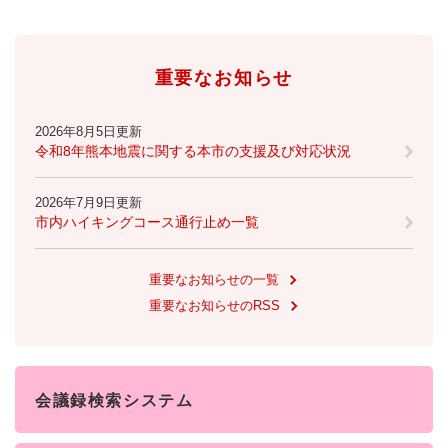
防災・安全
防
重要なお知らせ
災
・
子育て・教育
安
子
2026年8月5日更新
全
育
令和8年熊本地震に関する本市の支援及び対応状況
の
て
メ
健康・医療・福祉
・
健
2026年7月9日更新
ニ
教
康
市内ハイキングコース通行止め一覧
ュ
育
・
ー
の
スポーツ・文化
医
を
ス
メ
重要なお知らせの一覧
療
ひ
ポ
ニ
・
重要なお知らせのRSS
ら
ー
ュ
福
まちづくり・環境
く
ツ
ー
ま
祉
・
を
ち
の
文
ひ
づ
メ
化
しごと・産業
ら
く
会議録検索システム
し
ニ
の
く
り
ご
ュ
メ
・