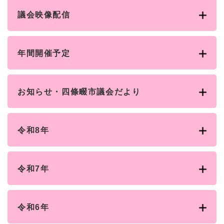
と
ー
ニ
環
市政情報
・
を
市
ュ
議会映像配信
境
産
ひ
政
ー
の
業
ら
情
を
メ
の
く
報
ひ
ニ
メ
年間開催予定
の
ら
ュ
ニ
メ
く
ー
ュ
ニ
を
ー
ュ
ひ
お知らせ・四條畷市議会だより
を
ー
ら
ひ
を
く
ら
ひ
く
ら
令和8年
く
令和7年
令和6年