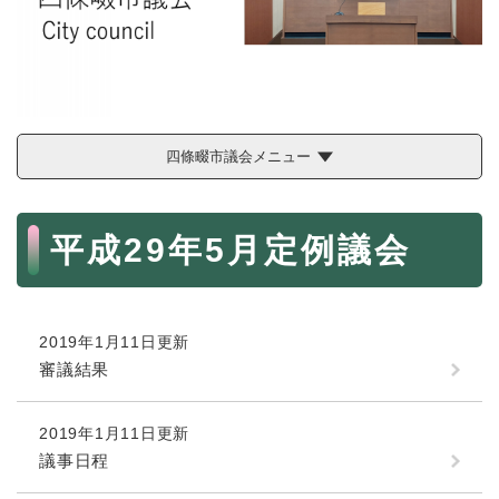
続
マイナンバー
き
の
税金
メ
ニ
ごみ・リサイクル
ュ
ー
住まい
四條畷市議会メニュー
を
交通
ひ
ら
本
ペット・動物
く
平成29年5月定例議会
文
おくやみ
地域活動・コミュニティ
2019年1月11日更新
人権・男女共同参画
審議結果
消費生活
相談窓口
2019年1月11日更新
議事日程
イベント・施設予約