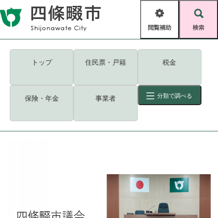
ペ
メニューを飛ばして本文へ
ー
閲
検
ジ
覧
索
の
補
先
助
頭
キーワード
検索
Foreign language
トップ
住民票・戸籍
税金
で
す
読み上げ・ふりがな
検索
。
分類で調べる
保険・年金
事業者
拡大
文字サイズ
背景色変更
標準
白
黒
青
ID
検索
ページ一時保存
表示
くらし・手続き
く
ページID検索とは？
ら
し
登録・届け出・証明
・
手
保険・年金