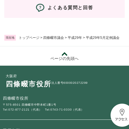
よくある質問と回答
トップページ
>
四條畷市議会
>
平成29年
>
平成29年5月定例議会
現在地
ページの先頭へ
大阪府
四條畷市役所
法人番号6000020272299
四條畷市役所
〒575-8501 四條畷市中野本町1番1号
Tel:072-877-2121（代表）
Tel:0743-71-0330（代表）