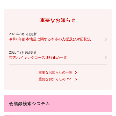
防災・安全
防
重要なお知らせ
災
・
子育て・教育
安
子
2026年8月5日更新
全
育
令和8年熊本地震に関する本市の支援及び対応状況
の
て
メ
健康・医療・福祉
・
健
2026年7月9日更新
ニ
教
康
市内ハイキングコース通行止め一覧
ュ
育
・
ー
の
スポーツ・文化
医
を
ス
メ
重要なお知らせの一覧
療
ひ
ポ
ニ
・
重要なお知らせのRSS
ら
ー
ュ
福
まちづくり・環境
く
ツ
ー
ま
祉
・
を
ち
の
文
ひ
づ
メ
化
しごと・産業
ら
く
会議録検索システム
し
ニ
の
く
り
ご
ュ
メ
・