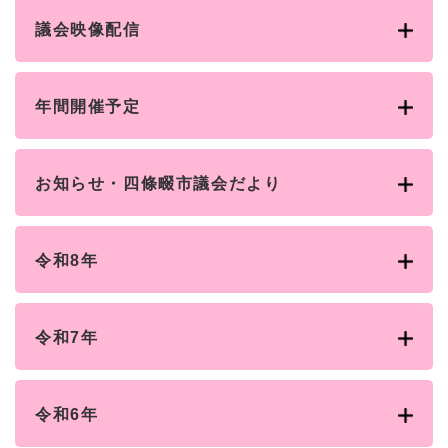
と
ー
ニ
環
市政情報
・
を
市
ュ
議会映像配信
境
産
ひ
政
ー
の
業
ら
情
を
メ
の
く
報
ひ
ニ
メ
年間開催予定
の
ら
ュ
ニ
メ
く
ー
ュ
ニ
を
ー
ュ
ひ
お知らせ・四條畷市議会だより
を
ー
ら
ひ
を
く
ら
ひ
く
ら
令和8年
く
令和7年
令和6年