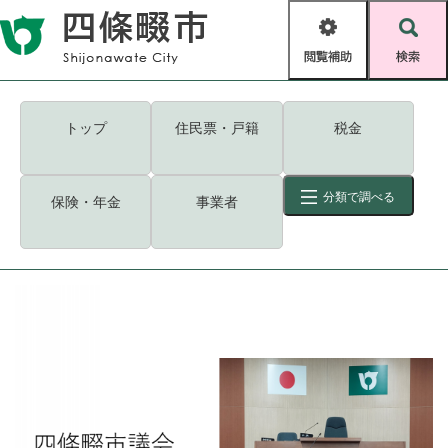
ペ
メニューを飛ばして本文へ
ー
閲
検
ジ
覧
索
の
補
先
助
頭
キーワード
検索
Foreign language
トップ
住民票・戸籍
税金
で
す
読み上げ・ふりがな
検索
。
分類で調べる
保険・年金
事業者
拡大
文字サイズ
背景色変更
標準
白
黒
青
ID
検索
ページ一時保存
表示
くらし・手続き
く
ページID検索とは？
ら
し
登録・届け出・証明
・
手
保険・年金