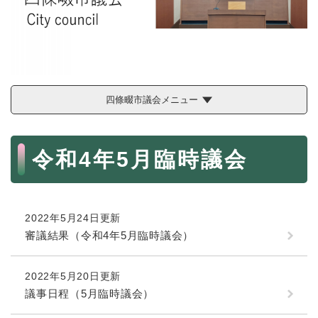
続
マイナンバー
き
の
税金
メ
ニ
ごみ・リサイクル
ュ
ー
住まい
四條畷市議会メニュー
を
交通
ひ
ら
本
ペット・動物
く
令和4年5月臨時議会
文
おくやみ
地域活動・コミュニティ
2022年5月24日更新
人権・男女共同参画
審議結果（令和4年5月臨時議会）
消費生活
相談窓口
2022年5月20日更新
議事日程（5月臨時議会）
イベント・施設予約