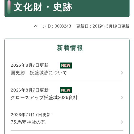
続
本
文化財・史跡
マイナンバー
き
文
の
税金
メ
ニ
ページID：0008243
更新日：2019年3月19日更新
ごみ・リサイクル
ュ
ー
住まい
を
新着情報
交通
ひ
ら
ペット・動物
く
2026年8月7日更新
おくやみ
国史跡 飯盛城跡について
地域活動・コミュニティ
2026年8月7日更新
人権・男女共同参画
クローズアップ飯盛城2026資料
消費生活
2026年7月17日更新
相談窓口
75.馬守神社の瓦
イベント・施設予約