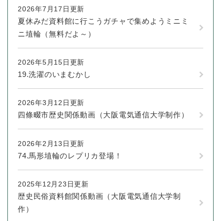
2026年7月17日更新
夏休みだ資料館に行こうガチャで集めようミニミ
防災・安全
防
ニ埴輪（無料だよ～）
災
・
子育て・教育
安
2026年5月15日更新
子
全
育
19.洗濯のいまむかし
の
て
メ
健康・医療・福祉
・
健
ニ
2026年3月12日更新
教
康
ュ
育
四條畷市歴史関係動画（大阪電気通信大学制作）
・
ー
の
スポーツ・文化
医
を
ス
メ
療
ひ
ポ
2026年2月13日更新
ニ
・
ら
ー
74.馬形埴輪のレプリカ登場！
ュ
福
まちづくり・環境
く
ツ
ー
ま
祉
・
を
ち
の
文
2025年12月23日更新
ひ
づ
メ
化
しごと・産業
歴史民俗資料館関係動画（大阪電気通信大学制
ら
く
し
ニ
の
く
り
作）
ご
ュ
メ
・