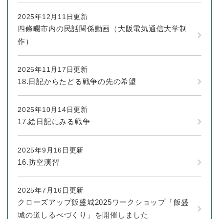
と
ー
ニ
環
市政情報
・
を
市
ュ
2025年12月11日更新
境
産
ひ
政
ー
の
四條畷市内の民話関係動画（大阪電気通信大学制
業
ら
情
を
メ
作）
の
く
報
ひ
ニ
メ
の
ら
ュ
ニ
メ
く
ー
2025年11月17日更新
ュ
ニ
を
18.日記からたどる戦争の先の希望
ー
ュ
ひ
を
ー
ら
ひ
を
2025年10月14日更新
く
ら
ひ
17.絵日記にみる戦争
く
ら
く
2025年9月16日更新
16.防空演習
2025年7月16日更新
クローズアップ飯盛城2025ワークショップ「飯盛
城の道しるべづくり」を開催しました