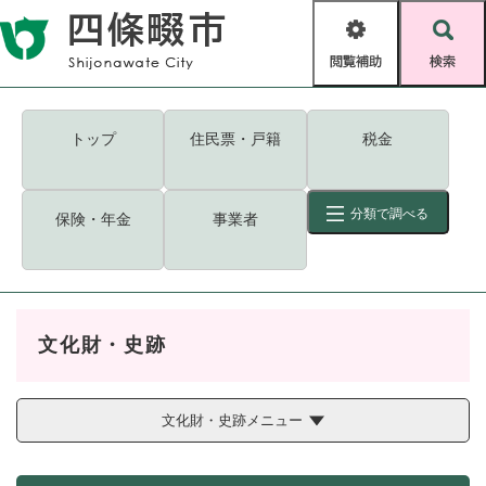
ペ
メニューを飛ばして本文へ
ー
閲
検
ジ
覧
索
の
補
先
助
頭
キーワード
検索
Foreign language
トップ
住民票・戸籍
税金
で
す
読み上げ・ふりがな
検索
。
分類で調べる
保険・年金
事業者
拡大
文字サイズ
背景色変更
標準
白
黒
青
ID
検索
ページ一時保存
表示
文化財・史跡
くらし・手続き
く
ページID検索とは？
ら
し
文化財・史跡メニュー
登録・届け出・証明
・
手
保険・年金