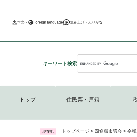
ペ
ー
ジ
本文へ
Foreign language
読み上げ・ふりがな
の
先
頭
で
す
。
キーワード
検索
トップ
住民票・戸籍
トップページ
>
四條畷市議会
>
令和
現在地