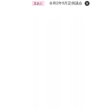
令和2年9月定例議会
足あと
くらし・手続き
く
ら
し
登録・届け出・証明
保険
・
手
税金
ごみ
続
交通
ペッ
き
の
地域活動・コミュニティ
人権
メ
ニ
相談窓口
イベ
ュ
ー
を
防災・安全
防
ひ
災
ら
・
く
子育て・教育
子
安
育