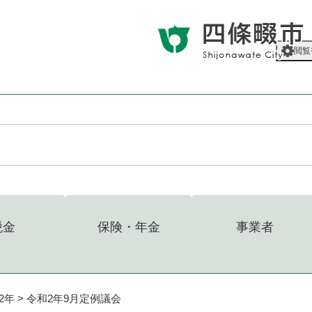
メニューを飛ばして本文へ
閲覧
税金
保険・年金
事業者
2年
>
令和2年9月定例議会