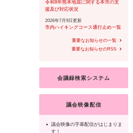
ュ
ら
令和8年熊本地震に関する本市の支
ニ
ュ
ー
く
援及び対応状況
ュ
ー
を
2026年7月9日更新
ー
を
ひ
市内ハイキングコース通行止め一覧
を
ひ
ら
ひ
ら
く
重要なお知らせの一覧
ら
く
重要なお知らせのRSS
く
会議録検索システム
議会映像配信
議会映像の字幕配信がはじまりま
す！