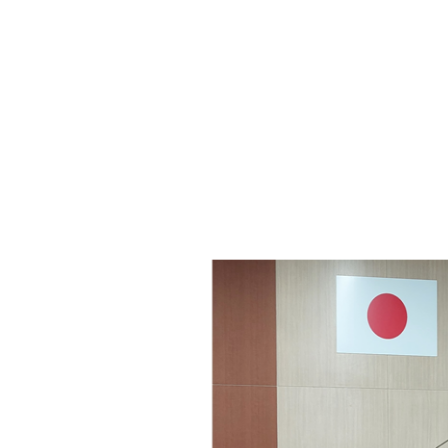
・年金
マイナンバー
・リサイクル
住まい
ト・動物
おくやみ
・男女共同参画
消費生活
ント・施設予約