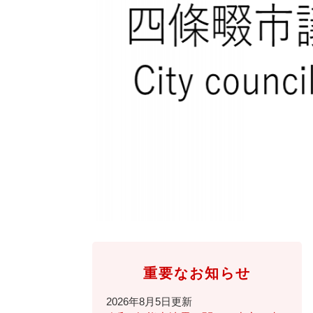
全
て
の
健康・医療・福祉
健
・
メ
康
教
ニ
・
育
ュ
スポーツ・文化
ス
医
の
ー
ポ
療
メ
を
ー
・
ニ
ひ
まちづくり・環境
ま
ツ
福
ュ
ら
ち
・
祉
ー
く
づ
文
の
を
しごと・産業
し
く
化
メ
ひ
ご
り
の
ニ
ら
と
・
メ
ュ
く
市政情報
市
・
環
ニ
ー
政
産
境
ュ
を
情
業
の
ー
ひ
重要なお知らせ
報
の
メ
を
ら
の
メ
ニ
ひ
く
2026年8月5日更新
メ
ニ