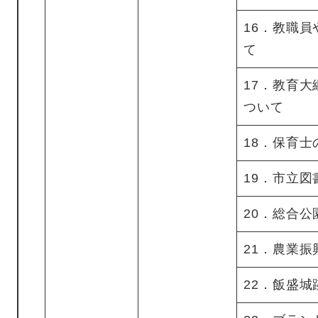
16．教職
て
17．教育大
ついて
18．保育
19．市立
20．総合公
21．農業振
22．飯盛城