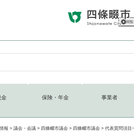
メニューを飛ばして本文へ
閲覧
税金
保険・年金
事業者
情報
>
議会・会議
>
四條畷市議会
>
四條畷市議会
>
代表質問項目