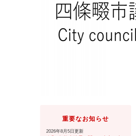
全
て
の
健康・医療・福祉
健
・
メ
康
教
ニ
・
育
ュ
スポーツ・文化
ス
医
の
ー
ポ
療
メ
を
ー
・
ニ
ひ
まちづくり・環境
ま
ツ
福
ュ
ら
ち
・
祉
ー
く
づ
文
の
を
しごと・産業
し
く
化
メ
ひ
ご
り
の
ニ
ら
と
・
メ
ュ
く
市政情報
市
・
環
ニ
ー
政
産
境
ュ
を
情
業
の
ー
ひ
重要なお知らせ
報
の
メ
を
ら
の
メ
ニ
ひ
く
2026年8月5日更新
メ
ニ