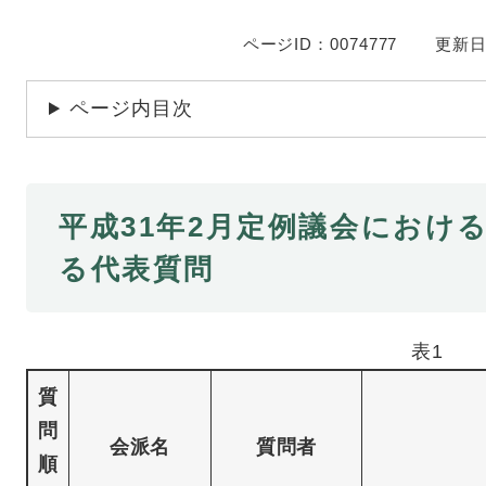
ページID：0074777
更新日
ページ内目次
平成31年2月定例議会におけ
る代表質問
表1
質
問
会派名
質問者
順