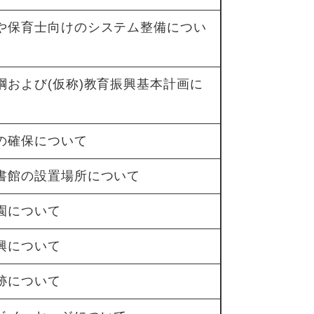
員や保育士向けのシステム整備につい
綱および(仮称)教育振興基本計画に
士の確保について
図書館の設置場所について
園について
興について
跡について