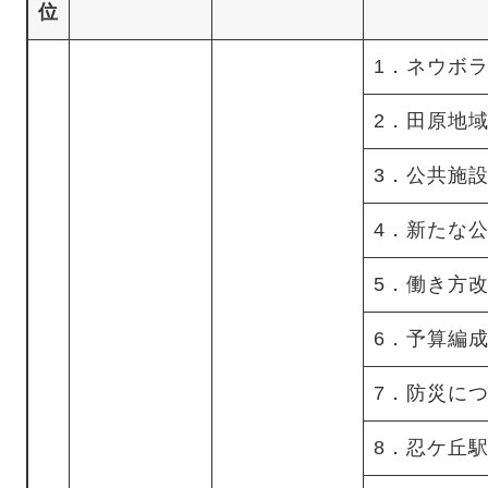
位
1．ネウボ
2．田原地
3．公共施
4．新たな
5．働き方
6．予算編
7．防災に
8．忍ケ丘