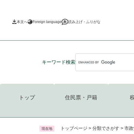
ペ
ー
ジ
本文へ
Foreign language
読み上げ・ふりがな
の
先
頭
で
す
。
キーワード
検索
トップ
住民票・戸籍
トップページ
>
分類でさがす
>
市政
現在地