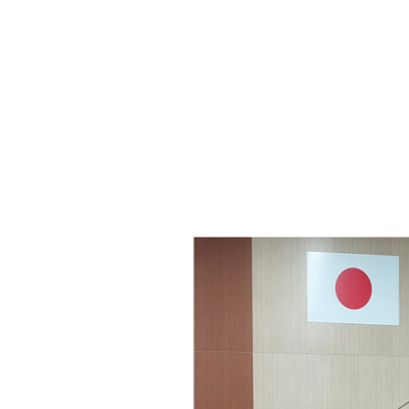
・年金
マイナンバー
・リサイクル
住まい
ト・動物
おくやみ
・男女共同参画
消費生活
ント・施設予約