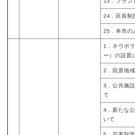
23．ブラ
24．区長制
25．本市
1．ネウボ
ー）の設置
2．田原地
3．公共施
て
4．新たな
いて
5．災害対