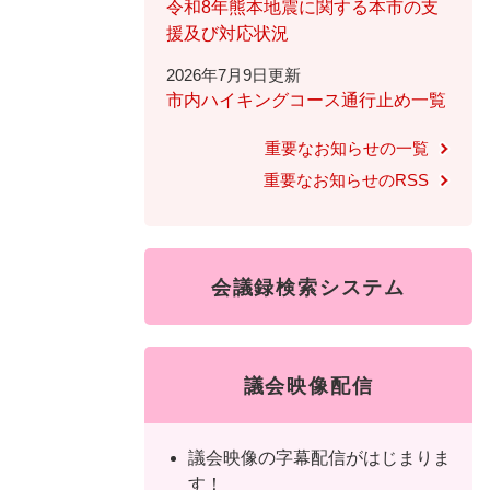
ュ
ら
令和8年熊本地震に関する本市の支
ニ
ュ
ー
く
援及び対応状況
ュ
ー
を
2026年7月9日更新
ー
を
ひ
市内ハイキングコース通行止め一覧
を
ひ
ら
ひ
ら
く
重要なお知らせの一覧
ら
く
重要なお知らせのRSS
く
会議録検索システム
議会映像配信
議会映像の字幕配信がはじまりま
す！