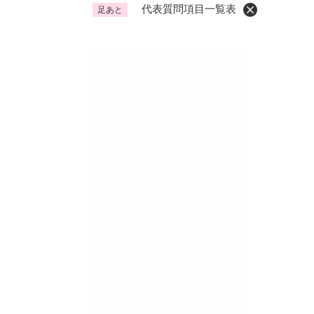
代表質問項目一覧表
足あと
くらし・手続き
く
ら
し
登録・届け出・証明
保険
・
手
税金
ごみ
続
交通
ペッ
き
の
地域活動・コミュニティ
人権
メ
ニ
相談窓口
イベ
ュ
ー
を
防災・安全
防
ひ
災
ら
・
く
子育て・教育
子
安
育