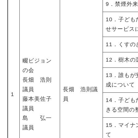
9．禁煙外
10．子ど
せサービス
11．くす
12．樹木
畷ビジョン
の会
13．誰も
長畑 浩則
成について
議員
長畑 浩則議
1
藤本美佐子
員
14．子ど
議員
きる空間の
島 弘一
15．マイ
議員
て