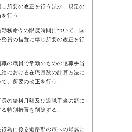
関し所要の改正を行うほか、規定の
備を行う。
過勤務命令の限度時間について、国
公務員の措置に準じ所要の改正を行
。
別職の職員で常勤のものの退職手当
支給における在職月数の計算方法に
いて、所要の改正を行う。
育長の給料月額及び退職手当の額に
する特別措置を削除する。
発行為に係る道路部の市への帰属に