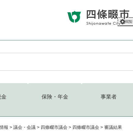
メニューを飛ばして本文へ
閲覧
税金
保険・年金
事業者
情報
>
議会・会議
>
四條畷市議会
>
四條畷市議会
>
審議結果