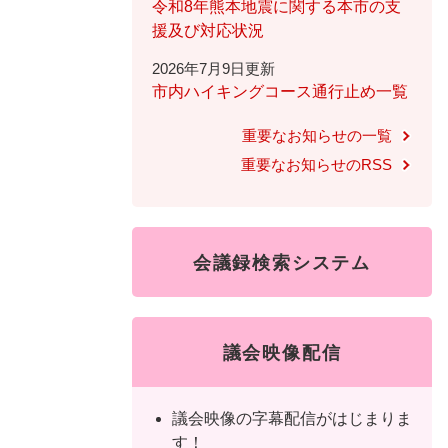
ュ
ら
令和8年熊本地震に関する本市の支
ニ
ュ
ー
く
援及び対応状況
ュ
ー
を
2026年7月9日更新
ー
を
ひ
市内ハイキングコース通行止め一覧
を
ひ
ら
ひ
ら
く
重要なお知らせの一覧
ら
く
重要なお知らせのRSS
く
会議録検索システム
議会映像配信
議会映像の字幕配信がはじまりま
す！