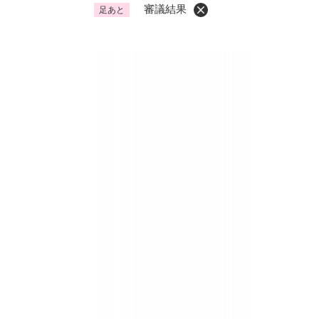
審議結果
足あと
くらし・手続き
く
ら
し
登録・届け出・証明
保険
・
手
税金
ごみ
続
交通
ペッ
き
の
地域活動・コミュニティ
人権
メ
ニ
相談窓口
イベ
ュ
ー
を
防災・安全
防
ひ
災
ら
・
く
子育て・教育
子
安
育