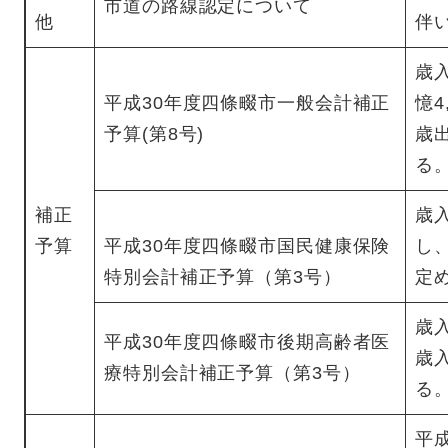
市道の路線認定について
他
伴
歳
平成30年度四條畷市一般会計補正
憶4
予算(第8号)
歳出
る
補正
歳入
予算
平成30年度四條畷市国民健康保険
し、
特別会計補正予算（第3号）
定
歳
平成30年度四條畷市後期高齢者医
歳入
療特別会計補正予算（第3号）
る
平