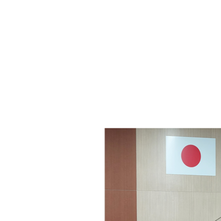
・年金
マイナンバー
・リサイクル
住まい
ト・動物
おくやみ
・男女共同参画
消費生活
ント・施設予約