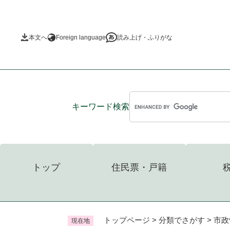
ペ
ー
ジ
本文へ
Foreign language
読み上げ・ふりがな
の
先
頭
で
す
。
キーワード
検索
トップ
住民票・戸籍
トップページ
>
分類でさがす
>
市政
現在地