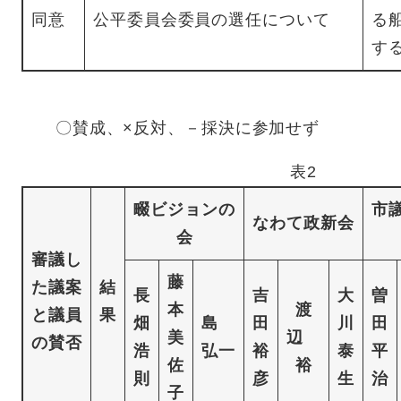
同意
公平委員会委員の選任について
る
す
〇賛成、×反対、－採決に参加せず
表2
畷ビジョンの
市
なわて政新会
会
審議し
藤
た議案
結
長
吉
大
曽
本
渡
と議員
果
畑
島
田
川
田
美
辺
の賛否
浩
弘一
裕
泰
平
佐
裕
則
彦
生
治
子