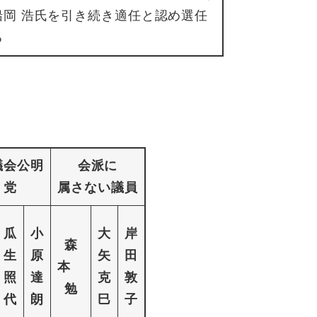
船岡 浩氏を引き続き適任と認め選任
る
議会公明
会派に
党
属さない議員
瓜
小
大
岸
森
生
原
矢
田
本
照
達
克
敦
勉
代
朗
巳
子