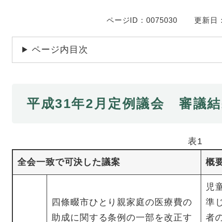
ページID：0075030
更新日：
ページ内目次
平成31年2月定例議会 審議結
表1
全会一致で可決した議案
概
児
四條畷市ひとり親家庭の医療費の
準
助成に関する条例の一部を改正す
者