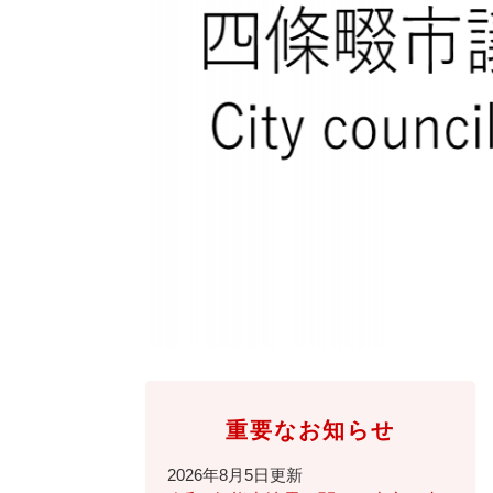
全
て
の
健康・医療・福祉
健
・
メ
康
教
ニ
・
育
ュ
スポーツ・文化
ス
医
の
ー
ポ
療
メ
を
ー
・
ニ
ひ
まちづくり・環境
ま
ツ
福
ュ
ら
ち
・
祉
ー
く
づ
文
の
を
しごと・産業
し
く
化
メ
ひ
ご
り
の
ニ
ら
と
・
メ
ュ
く
市政情報
市
・
環
ニ
ー
政
産
境
ュ
を
情
業
の
ー
ひ
重要なお知らせ
報
の
メ
を
ら
の
メ
ニ
ひ
く
2026年8月5日更新
メ
ニ