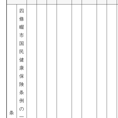
四
條
畷
市
国
民
健
康
保
険
条
例
の
条
一