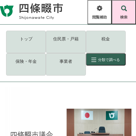
ペ
メニューを飛ばして本文へ
ー
閲
検
ジ
覧
索
の
補
先
助
頭
キーワード
検索
Foreign language
トップ
住民票・戸籍
税金
で
す
読み上げ・ふりがな
検索
。
分類で調べる
保険・年金
事業者
拡大
文字サイズ
背景色変更
標準
白
黒
青
ID
検索
ページ一時保存
表示
くらし・手続き
く
ページID検索とは？
ら
し
登録・届け出・証明
・
手
保険・年金