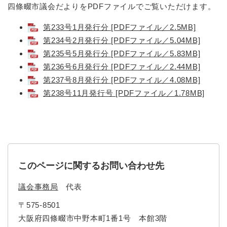
四條畷市議会だよりをPDFファイルでご覧いただけます。
防災・安全
第233号1月発行分 [PDFファイル／2.5MB]
防
災
第234号2月発行分 [PDFファイル／5.04MB]
・
第235号5月発行分 [PDFファイル／5.83MB]
子育て・教育
安
子
第236号6月発行分 [PDFファイル／2.44MB]
全
育
第237号8月発行分 [PDFファイル／4.08MB]
の
て
メ
第238号11月発行号 [PDFファイル／1.78MB]
健康・医療・福祉
・
健
ニ
教
康
ュ
育
・
ー
の
スポーツ・文化
医
を
ス
メ
療
ひ
ポ
ニ
・
ら
ー
ュ
福
このページに関するお問い合わせ先
まちづくり・環境
く
ツ
ー
ま
祉
・
を
ち
の
議会事務局
代表
文
ひ
づ
メ
化
しごと・産業
ら
く
〒575-8501
し
ニ
の
く
り
ご
ュ
大阪府四條畷市中野本町1番1号 本館3階
メ
・