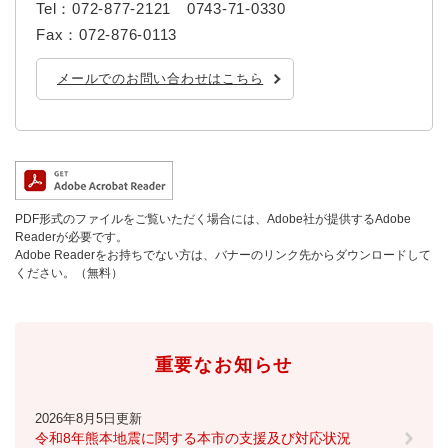
と
ー
ニ
Tel：072-877-2121 0743-71-0330
環
市政情報
・
を
市
ュ
Fax：072-876-0113
境
産
ひ
政
ー
の
業
ら
情
を
メ
メールでのお問い合わせはこちら
の
く
報
ひ
ニ
メ
の
ら
ュ
ニ
メ
く
ー
ュ
ニ
を
ー
ュ
ひ
を
ー
ら
ひ
を
PDF形式のファイルをご覧いただく場合には、Adobe社が提供するAdobe
く
ら
Readerが必要です。
ひ
く
Adobe Readerをお持ちでない方は、バナーのリンク先からダウンロードして
ら
ください。（無料）
く
重要なお知らせ
2026年8月5日更新
令和8年熊本地震に関する本市の支援及び対応状況