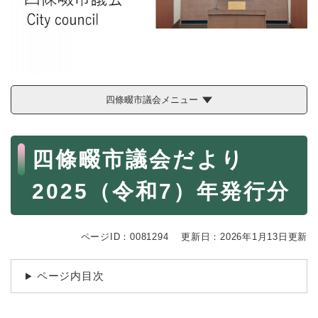
続
マイナンバー
き
の
税金
メ
ニ
ごみ・リサイクル
ュ
ー
住まい
四條畷市議会メニュー
を
交通
ひ
ら
本
ペット・動物
く
四條畷市議会だより
文
おくやみ
2025（令和7）年発行分
地域活動・コミュニティ
人権・男女共同参画
ページID：0081294
更新日：2026年1月13日更新
消費生活
ページ内目次
相談窓口
イベント・施設予約