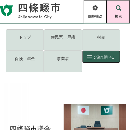
ペ
メニューを飛ばして本文へ
ー
閲
検
ジ
覧
索
の
補
先
助
頭
キーワード
検索
Foreign language
トップ
住民票・戸籍
税金
で
す
読み上げ・ふりがな
検索
。
分類で調べる
保険・年金
事業者
拡大
文字サイズ
背景色変更
標準
白
黒
青
ID
検索
ページ一時保存
表示
くらし・手続き
く
ページID検索とは？
ら
し
登録・届け出・証明
・
手
保険・年金