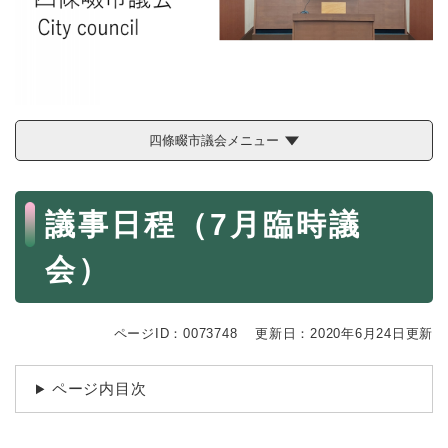
続
マイナンバー
き
の
税金
メ
ニ
ごみ・リサイクル
ュ
ー
住まい
四條畷市議会メニュー
を
交通
ひ
ら
本
ペット・動物
く
議事日程（7月臨時議
文
おくやみ
会）
地域活動・コミュニティ
人権・男女共同参画
ページID：0073748
更新日：2020年6月24日更新
消費生活
ページ内目次
相談窓口
イベント・施設予約