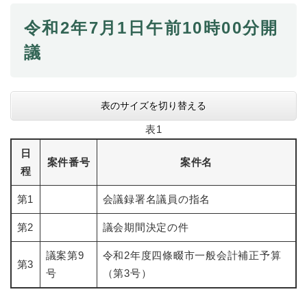
令和2年7月1日午前10時00分開
防災・安全
防
議
災
・
子育て・教育
安
子
全
育
表のサイズを切り替える
の
て
メ
健康・医療・福祉
表1
・
健
ニ
教
康
日
ュ
育
案件番号
案件名
・
ー
程
の
スポーツ・文化
医
を
ス
メ
療
ひ
ポ
第1
会議録署名議員の指名
ニ
・
ら
ー
ュ
福
まちづくり・環境
く
ツ
第2
議会期間決定の件
ー
ま
祉
・
を
ち
の
文
議案第9
令和2年度四條畷市一般会計補正予算
ひ
づ
第3
メ
化
しごと・産業
号
（第3号）
ら
く
し
ニ
の
く
り
ご
ュ
メ
・