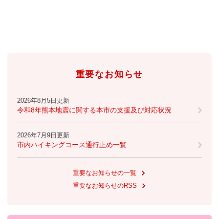
と
ー
ニ
環
市政情報
・
を
市
ュ
境
産
ひ
政
ー
の
業
ら
情
を
メ
の
く
報
ひ
ニ
メ
の
ら
ュ
ニ
メ
く
ー
ュ
重要なお知らせ
ニ
を
ー
ュ
ひ
を
ー
ら
2026年8月5日更新
ひ
を
く
令和8年熊本地震に関する本市の支援及び対応状況
ら
ひ
く
ら
2026年7月9日更新
く
市内ハイキングコース通行止め一覧
重要なお知らせの一覧
重要なお知らせのRSS