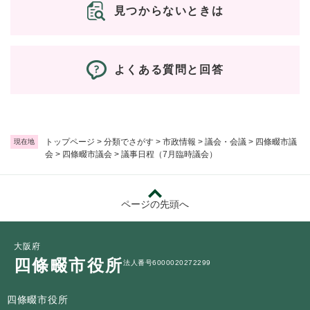
見つからないときは
よくある質問と回答
トップページ
>
分類でさがす
>
市政情報
>
議会・会議
>
四條畷市議
現在地
会
>
四條畷市議会
>
議事日程（7月臨時議会）
ページの先頭へ
大阪府
四條畷市役所
法人番号6000020272299
四條畷市役所