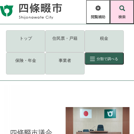
ペ
メニューを飛ばして本文へ
ー
閲
検
ジ
覧
索
の
補
先
助
頭
キーワード
検索
Foreign language
トップ
住民票・戸籍
税金
で
す
読み上げ・ふりがな
検索
。
分類で調べる
保険・年金
事業者
拡大
文字サイズ
背景色変更
標準
白
黒
青
ID
検索
ページ一時保存
表示
くらし・手続き
く
ページID検索とは？
ら
し
登録・届け出・証明
・
手
保険・年金