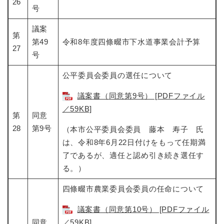
26
号
議案
第
第49
令和8年度四條畷市下水道事業会計予算
27
号
公平委員会委員の選任について
議案書（同意第9号） [PDFファイル
／59KB]
第
同意
28
第9号
（本市公平委員会委員 藤本 寿子 氏
は、令和8年6月22日付けをもって任期満
了であるが、適任と認め引き続き選任す
る。）
四條畷市農業委員会委員の任命について
議案書（同意第10号） [PDFファイル
同意
／59KB]