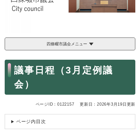
続
マイナンバー
き
の
税金
メ
ニ
ごみ・リサイクル
ュ
ー
住まい
四條畷市議会メニュー
を
交通
ひ
ら
本
ペット・動物
く
議事日程（3月定例議
文
おくやみ
会）
地域活動・コミュニティ
人権・男女共同参画
ページID：0122157
更新日：2026年3月19日更新
消費生活
ページ内目次
相談窓口
イベント・施設予約