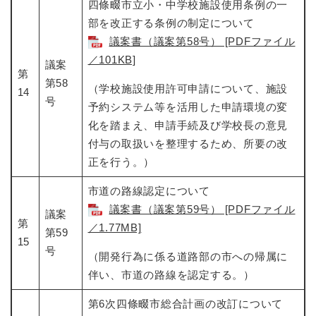
四條畷市立小・中学校施設使用条例の一
部を改正する条例の制定について​
議案書（議案第58号） [PDFファイル
／101KB]
議案
第
第58
（学校施設使用許可申請について、施設
14
号
予約システム等を活用した申請環境の変
化を踏まえ、申請手続及び学校長の意見
付与の取扱いを整理するため、所要の改
正を行う。）
市道の路線認定について​
議案書（議案第59号） [PDFファイル
議案
第
／1.77MB]
第59
15
号
（開発行為に係る道路部の市への帰属に
伴い、市道の路線を認定する。）
第6次四條畷市総合計画の改訂について​