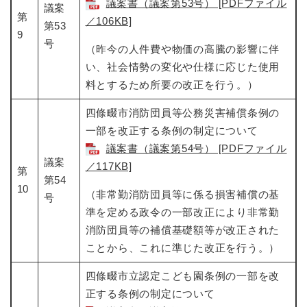
議案書（議案第53号） [PDFファイル
議案
第
／106KB]
第53
9
号
（昨今の人件費や物価の高騰の影響に伴
い、社会情勢の変化や仕様に応じた使用
料とするため所要の改正を行う。）
四條畷市消防団員等公務災害補償条例の
一部を改正する条例の制定について​
議案書（議案第54号） [PDFファイル
議案
／117KB]
第
第54
10
（非常勤消防団員等に係る損害補償の基
号
準を定める政令の一部改正により非常勤
消防団員等の補償基礎額等が改正された
ことから、これに準じた改正を行う。）
四條畷市立認定こども園条例の一部を改
正する条例の制定について​