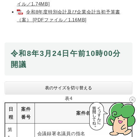
イル／1.74MB]
令和8年度特別会計及び企業会計当初予算書
（案） [PDFファイル／1.16MB]
令和8年3月24日午前10時00分
開議
表のサイズを切り替える
表4
日
案件
案件名
程
番号
第
会議録署名議員の指名