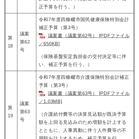
正予算を行う。）
令和7年度四條畷市国民健康保険特別会計
補正予算（第3号）​
議案
議案書（議案第62号） [PDFファイル
第
第62
／650KB]
18
号
（保険基盤安定負担金の交付決定等に伴
い、補正予算を行う。）
令和7年度四條畷市介護保険特別会計補正
予算（第3号）​
議案書（議案第63号） [PDFファイル
／1.03MB]
議案
第
第63
（介護給付費等の決算見込額が既決予算
19
号
額を上回る見込みのため増額を計上する
とともに、人事異動に伴う人件費等の不
用額を計上するため、補正予算を行