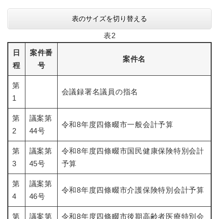
表のサイズを切り替える
表2
日
案件番
案件名
程
号
第
会議録署名議員の指名
1
第
議案第
令和8年度四條畷市一般会計予算
2
44号
第
議案第
令和8年度四條畷市国民健康保険特別会計
3
45号
予算
第
議案第
令和8年度四條畷市介護保険特別会計予算
4
46号
第
議案第
令和8年度四條畷市後期高齢者医療特別会