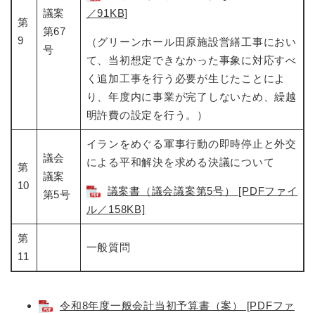
議案
／91KB]
第
第67
9
（グリーンホール田原施設営繕工事におい
号
て、当初想定できなかった事象に対応すべ
く追加工事を行う必要が生じたことによ
り、年度内に事業が完了しないため、繰越
明許費の設定を行う。）
イランをめぐる軍事行動の即時停止と外交
議会
による平和解決を求める決議について
第
議案
10
議案書（議会議案第5号） [PDFファイ
第5号
ル／158KB]
第
一般質問
11
令和8年度一般会計当初予算書（案） [PDFファ