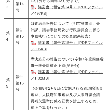
と
ー
第
10月分から同年12月分まで）
ニ
環
第14
市政情報
・
を
3
議案書（報告第14号） [PDFファイル
市
ュ
境
号
産
ひ
政
ー
／497KB]
の
業
ら
情
を
メ
の
く
報
ひ
監査結果報告について（都市整備部、会
ニ
メ
の
ら
ュ
報告
計課、議会事務局及び行政委員会に係る
ニ
メ
く
第
ー
第15
事務執行についての監査結果報告）​
ュ
ニ
4
を
ー
号
議案書（報告第15号） [PDFファイル
ュ
ひ
を
ー
／305KB]
ら
ひ
を
く
ら
ひ
専決処分の報告について(令和7年度四條畷
く
ら
市一般会計補正予算(第9号))​
く
議案書（報告第16号） [PDFファイル
報告
／1.32MB]
第
第16
5
（令和8年2月8日に実施される衆議院議員
号
選挙、大阪府知事選挙及び大阪府議会議
員補欠選挙に係る経費を計上するため、
補正予算を行った。）