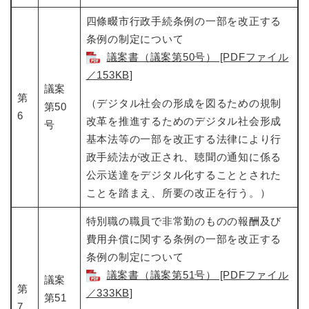
四條畷市行政手続条例の一部を改正する
条例の制定について​
議案書（議案第50号） [PDFファイル
／153KB]
議案
第
（デジタル社会の形成を図るための規制
第50
6
改革を推進するためのデジタル社会形成
号
基本法等の一部を改正する法律により行
政手続法が改正され、聴聞の通知に係る
公示送達をデジタル化することとされた
ことを踏まえ、所要の改正を行う。）
特別職の職員で非常勤のものの報酬及び
費用弁償に関する条例の一部を改正する
条例の制定について​
議案書（議案第51号） [PDFファイル
議案
第
／333KB]
第51
7