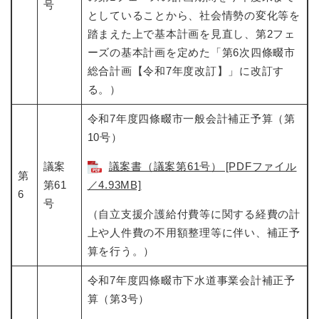
号
としていることから、社会情勢の変化等を
踏まえた上で基本計画を見直し、第2フェ
ーズの基本計画を定めた「第6次四條畷市
総合計画【令和7年度改訂】」に改訂す
る。）
令和7年度四條畷市一般会計補正予算（第
10号）
議案
議案書（議案第61号） [PDFファイル
第
第61
／4.93MB]
6
号
（自立支援介護給付費等に関する経費の計
上や人件費の不用額整理等に伴い、補正予
算を行う。）
令和7年度四條畷市下水道事業会計補正予
算（第3号）