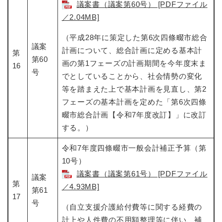
議案書（議案第60号） [PDFファイル
／2.04MB]
（平成28年に策定した第6次四條畷市総合
議案
計画について、総合計画に定める基本計
第
第60
画の第1フェーズの計画期間を今年度末ま
16
号
でとしていることから、社会情勢の変化
等を踏まえた上で基本計画を見直し、第2
フェーズの基本計画を定めた「第6次四條
畷市総合計画【令和7年度改訂】」に改訂
する。）
令和7年度四條畷市一般会計補正予算（第
10号）​
議案書（議案第61号） [PDFファイル
議案
第
／4.93MB]
第61
17
号
（自立支援介護給付費等に関する経費の
計上や人件費の不用額整理等に伴い、補