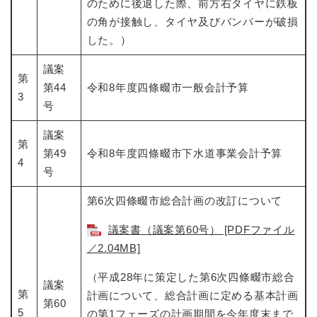
のために後退した際、前方右タイヤに鉄板
の角が接触し、タイヤ及びバンパーが破損
した。）
議案
第
第44
令和8年度四條畷市一般会計予算
3
号
議案
第
第49
令和8年度四條畷市下水道事業会計予算
4
号
第6次四條畷市総合計画の改訂について
議案書（議案第60号） [PDFファイル
／2.04MB]
（平成28年に策定した第6次四條畷市総合
議案
第
計画について、総合計画に定める基本計画
第60
5
の第1フェーズの計画期間を今年度末まで