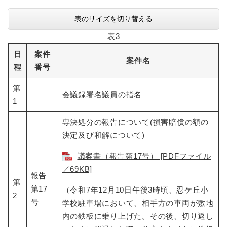
表のサイズを切り替える
表3
日
案件
案件名
程
番号
第
会議録署名議員の指名
1
専決処分の報告について(損害賠償の額の
決定及び和解について)
議案書（報告第17号） [PDFファイル
／69KB]
報告
第
第17
（令和7年12月10日午後3時頃、忍ケ丘小
2
号
学校駐車場において、相手方の車両が敷地
内の鉄板に乗り上げた。その後、切り返し