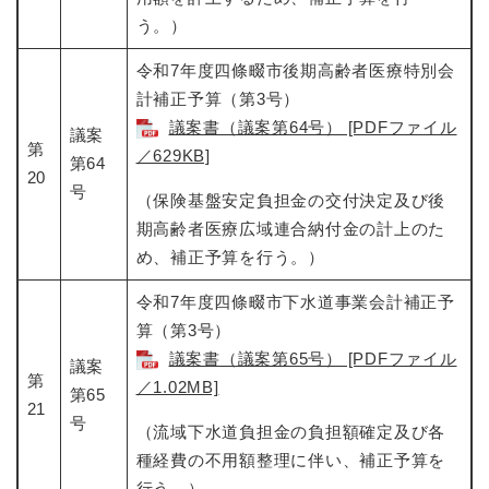
う。）
令和7年度四條畷市後期高齢者医療特別会
計補正予算（第3号）​
議案書（議案第64号） [PDFファイル
議案
第
／629KB]
第64
20
号
（保険基盤安定負担金の交付決定及び後
期高齢者医療広域連合納付金の計上のた
め、補正予算を行う。）
令和7年度四條畷市下水道事業会計補正予
算（第3号）​
議案書（議案第65号） [PDFファイル
議案
第
／1.02MB]
第65
21
号
（流域下水道負担金の負担額確定及び各
種経費の不用額整理に伴い、補正予算を
行う。）