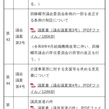
る。）
四條畷市議会委員会条例の一部を改正す
る条例の制定について
議会
議案書（議会議案第3号） [PDFファ
第
議案
イル／165KB]
43
第3号
（令和8年4月組織機構改革に伴い、四條
畷市議会の常任委員会の所管の改正を行
う。）
介護事業所に対する支援等を求める意見
議会
書について
第
議案
44
議案書（議会議案第4号） [PDFファ
第4号
イル／124KB]
議員派遣の件
第
議案書（議員派遣の件） [PDFファイ