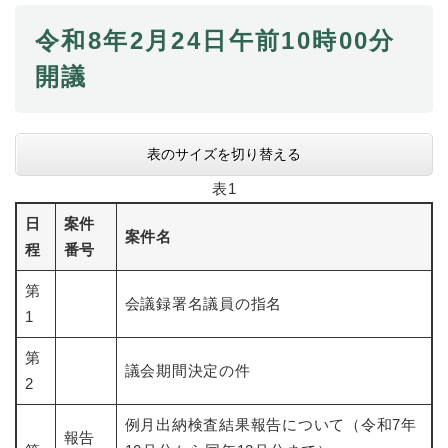
令和8年2月24日午前10時00分
防災・安全
防
開議
災
・
子育て・教育
安
子
全
育
表のサイズを切り替える
の
て
メ
健康・医療・福祉
表1
・
健
ニ
教
康
日
案件
ュ
育
案件名
・
ー
程
番号
の
スポーツ・文化
医
を
ス
メ
療
ひ
ポ
第
ニ
・
会議録署名議員の指名
ら
ー
ュ
1
福
まちづくり・環境
く
ツ
ー
ま
祉
・
第
を
ち
の
議会期間決定の件
文
ひ
づ
2
メ
化
しごと・産業
ら
く
し
ニ
の
く
り
例月出納検査結果報告について（令和7年
ご
ュ
メ
報告
・