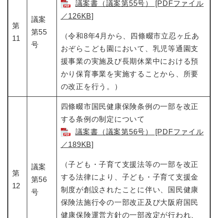
議案書（議案第55号） [PDFファイル
／126KB]
議案
第
第55
（令和8年4月から、四條畷市立忍ヶ丘あ
11
号
おぞらこども園において、乳児等通園支
援事業の実施及び長期休業中における預
かり保育事業を実施することから、所要
の改正を行う。）
四條畷市国民健康保険条例の一部を改正
する条例の制定について​
議案書（議案第56号） [PDFファイル
／189KB]
（子ども・子育て支援法等の一部を改正
議案
第
する法律により、子ども・子育て支援金
第56
12
制度が創設されたことに伴い、国民健康
号
保険法施行令の一部改正及び大阪府国民
健康保険運営方針の一部改定が行われ、