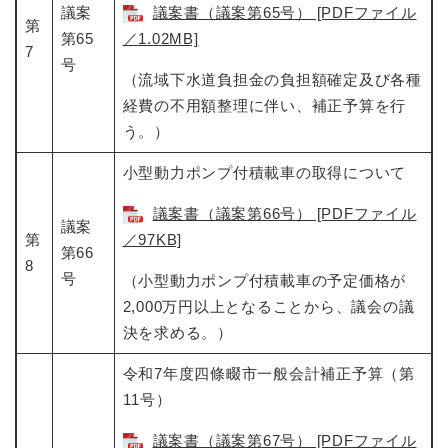
議案
議案書（議案第65号） [PDFファイル
第
第65
／1.02MB]
7
号
（流域下水道負担金の負担額確定及び各種
経費の不用額整理に伴い、補正予算を行
う。）
小型動力ポンプ付積載車の取得について
議案書（議案第66号） [PDFファイル
議案
第
／97KB]
第66
8
号
（小型動力ポンプ付積載車の予定価格が
2,000万円以上となることから、議会の議
決を求める。）
令和7年度四條畷市一般会計補正予算（第
11号）
議案書（議案第67号） [PDFファイル