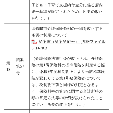
子ども・子育て支援納付金分に係る府内
統一基準が設定されたため、所要の改正
を行う。）
四條畷市介護保険条例の一部を改正する
条例の制定について​
議案書（議案第57号） [PDFファイル
／147KB]
（介護保険法施行令が改正され、介護保
議案
第
険の第1号保険料の標準段階を判定する際
第57
13
に、令和7年度税制改正により当該標準段
号
階が変わりうる第1号被保険者について
は、税制改正前と同様の判定となるよ
う、保険料率の算定に関する合計所得の
額の算定方法等の特例が設けられたこと
に伴い、所要の改正を行う。）