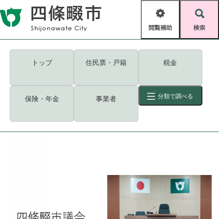
ペ
メニューを飛ばして本文へ
ー
閲
検
ジ
覧
索
の
補
先
助
頭
キーワード
検索
Foreign language
トップ
住民票・戸籍
税金
で
す
読み上げ・ふりがな
検索
。
分類で調べる
保険・年金
事業者
拡大
文字サイズ
背景色変更
標準
白
黒
青
ID
検索
ページ一時保存
表示
くらし・手続き
く
ページID検索とは？
ら
し
登録・届け出・証明
・
手
保険・年金