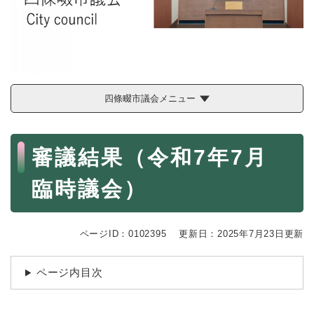
続
マイナンバー
き
の
税金
メ
ニ
ごみ・リサイクル
ュ
ー
住まい
四條畷市議会メニュー
を
交通
ひ
ら
本
ペット・動物
く
審議結果（令和7年7月
文
おくやみ
臨時議会）
地域活動・コミュニティ
人権・男女共同参画
ページID：0102395
更新日：2025年7月23日更新
消費生活
ページ内目次
相談窓口
イベント・施設予約