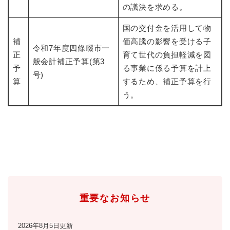
と
ー
ニ
の議決を求める。
環
市政情報
・
を
市
ュ
境
産
ひ
政
ー
国の交付金を活用して物
の
業
ら
情
を
メ
補
価高騰の影響を受ける子
の
く
報
ひ
令和7年度四條畷市一
ニ
メ
正
育て世代の負担軽減を図
の
ら
般会計補正予算(第3
ュ
ニ
予
る事業に係る予算を計上
メ
く
ー
号)
ュ
ニ
算
するため、補正予算を行
を
ー
ュ
ひ
う。
を
ー
ら
ひ
を
く
ら
ひ
く
ら
く
重要なお知らせ
2026年8月5日更新