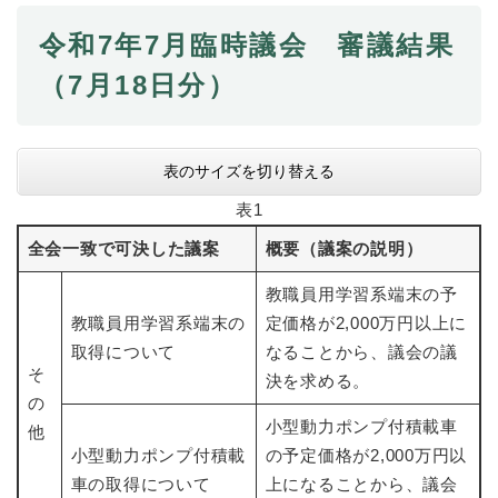
令和7年7月臨時議会 審議結果
防災・安全
防
（7月18日分）
災
・
子育て・教育
安
子
全
育
表のサイズを切り替える
の
て
メ
健康・医療・福祉
表1
・
健
ニ
教
康
全会一致で可決した議案
概要（議案の説明）
ュ
育
・
ー
の
スポーツ・文化
医
教職員用学習系端末の予
を
ス
メ
療
ひ
ポ
教職員用学習系端末の
定価格が2,000万円以上に
ニ
・
ら
ー
ュ
取得について
なることから、議会の議
福
まちづくり・環境
く
ツ
そ
ー
ま
決を求める。
祉
・
を
ち
の
の
文
ひ
づ
小型動力ポンプ付積載車
メ
他
化
しごと・産業
ら
く
し
ニ
小型動力ポンプ付積載
の予定価格が2,000万円以
の
く
り
ご
ュ
メ
車の取得について
上になることから、議会
・