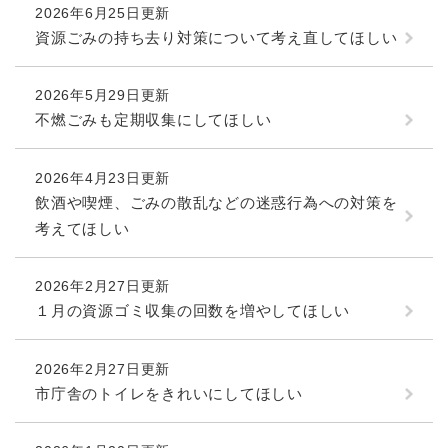
2026年6月25日更新
資源ごみの持ち去り対策について考え直してほしい
防災・安全
防
災
2026年5月29日更新
・
子育て・教育
不燃ごみも定期収集にしてほしい
安
子
全
育
の
て
2026年4月23日更新
メ
健康・医療・福祉
・
健
飲酒や喫煙、ごみの散乱などの迷惑行為への対策を
ニ
教
康
ュ
考えてほしい
育
・
ー
の
スポーツ・文化
医
を
ス
メ
療
2026年2月27日更新
ひ
ポ
ニ
・
ら
ー
１月の資源ゴミ収集の回数を増やしてほしい
ュ
福
まちづくり・環境
く
ツ
ー
ま
祉
・
を
ち
の
2026年2月27日更新
文
ひ
づ
メ
市庁舎のトイレをきれいにしてほしい
化
しごと・産業
ら
く
し
ニ
の
く
り
ご
ュ
メ
・