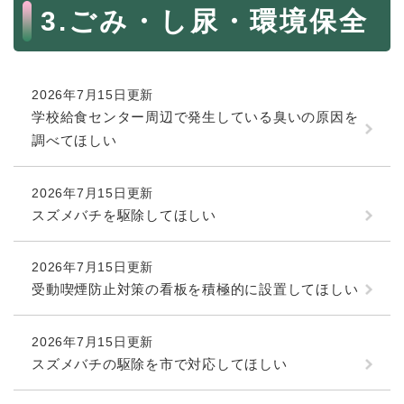
続
本
3.ごみ・し尿・環境保全
マイナンバー
き
文
の
税金
メ
ニ
ごみ・リサイクル
2026年7月15日更新
ュ
ー
学校給食センター周辺で発生している臭いの原因を
住まい
を
調べてほしい
交通
ひ
ら
ペット・動物
く
2026年7月15日更新
スズメバチを駆除してほしい
おくやみ
地域活動・コミュニティ
2026年7月15日更新
人権・男女共同参画
受動喫煙防止対策の看板を積極的に設置してほしい
消費生活
2026年7月15日更新
相談窓口
スズメバチの駆除を市で対応してほしい
イベント・施設予約