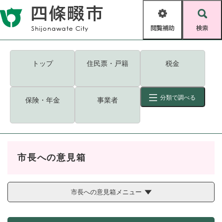
ペ
メニューを飛ばして本文へ
ー
閲
検
ジ
覧
索
の
補
先
助
頭
キーワード
検索
Foreign language
トップ
住民票・戸籍
税金
で
す
読み上げ・ふりがな
検索
。
分類で調べる
保険・年金
事業者
拡大
文字サイズ
背景色変更
標準
白
黒
青
ID
検索
ページ一時保存
表示
市長への意見箱
くらし・手続き
く
ページID検索とは？
ら
し
市長への意見箱メニュー
登録・届け出・証明
・
手
保険・年金