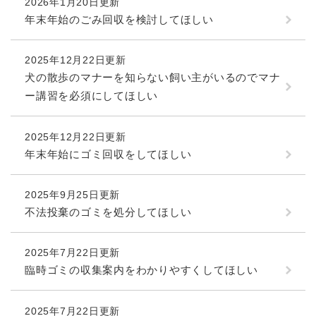
と
ー
2026年1月20日更新
ニ
環
市政情報
・
を
年末年始のごみ回収を検討してほしい
市
ュ
境
産
ひ
政
ー
の
業
ら
情
を
メ
の
く
2025年12月22日更新
報
ひ
ニ
メ
犬の散歩のマナーを知らない飼い主がいるのでマナ
の
ら
ュ
ニ
メ
く
ー講習を必須にしてほしい
ー
ュ
ニ
を
ー
ュ
ひ
を
2025年12月22日更新
ー
ら
ひ
年末年始にゴミ回収をしてほしい
を
く
ら
ひ
く
ら
2025年9月25日更新
く
不法投棄のゴミを処分してほしい
2025年7月22日更新
臨時ゴミの収集案内をわかりやすくしてほしい
2025年7月22日更新