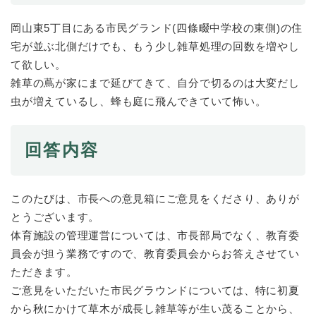
岡山東5丁目にある市民グランド(四條畷中学校の東側)の住
防災・安全
防
宅が並ぶ北側だけでも、もう少し雑草処理の回数を増やし
災
て欲しい。
・
子育て・教育
雑草の蔦が家にまで延びてきて、自分で切るのは大変だし
安
子
全
虫が増えているし、蜂も庭に飛んできていて怖い。​
育
の
て
メ
健康・医療・福祉
・
健
ニ
回答内容
教
康
ュ
育
・
ー
の
スポーツ・文化
医
を
ス
メ
このたびは、市長への意見箱にご意見をくださり、ありが
療
ひ
ポ
ニ
・
とうございます。
ら
ー
ュ
福
まちづくり・環境
く
ツ
体育施設の管理運営については、市長部局でなく、教育委
ー
ま
祉
・
を
ち
員会が担う業務ですので、教育委員会からお答えさせてい
の
文
ひ
づ
ただきます。
メ
化
しごと・産業
ら
く
し
ニ
ご意見をいただいた市民グラウンドについては、特に初夏
の
く
り
ご
ュ
メ
から秋にかけて草木が成長し雑草等が生い茂ることから、
・