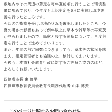
と
ー
ニ
敷地内やその周辺の剪定を毎年夏前頃に行うことで環境整
環
市政情報
・
を
市
ュ
境
備に努めており、今年度も上記剪定を6月に実施し環境改
産
ひ
政
ー
の
業
ら
善を行ったところです。
情
を
メ
の
く
報
ひ
今回のご指摘を受け現地の状況を確認しましたところ、今
ニ
メ
の
ら
夏の暑さの影響もあって例年以上に草木や雑草等の再繁茂
ュ
ニ
メ
く
ー
が見られましたので、民家と接する箇所について、再度剪
ュ
ニ
を
ー
定を行うことで進めてまいります。
ュ
ひ
を
また、年間の剪定回数につきましても、草木等の状況を踏
ー
ら
ひ
を
まえ、指定管理者とも協議の上、検討してまいります。
く
ら
ひ
今後も、本市社会教育行政に対するご理解ご協力のほど、
く
ら
よろしくお願いいたします。
く
​四條畷市長 東 修平
四條畷市教育委員会教育長職務代理者 山本 博資​
このページに関するお問い合わせ先