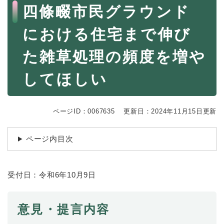
続
本
四條畷市民グラウンド
マイナンバー
き
文
の
税金
における住宅まで伸び
メ
ニ
ごみ・リサイクル
た雑草処理の頻度を増や
ュ
ー
住まい
を
してほしい
交通
ひ
ら
ペット・動物
く
ページID：0067635
更新日：2024年11月15日更新
おくやみ
ページ内目次
地域活動・コミュニティ
人権・男女共同参画
受付日：令和6年10月9日
消費生活
相談窓口
意見・提言内容
イベント・施設予約