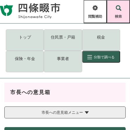
ペ
メニューを飛ばして本文へ
ー
閲
検
ジ
覧
索
の
補
先
助
頭
キーワード
検索
Foreign language
トップ
住民票・戸籍
税金
で
す
読み上げ・ふりがな
検索
。
分類で調べる
保険・年金
事業者
拡大
文字サイズ
背景色変更
標準
白
黒
青
ID
検索
ページ一時保存
表示
市長への意見箱
くらし・手続き
く
ページID検索とは？
ら
し
市長への意見箱メニュー
登録・届け出・証明
・
手
保険・年金