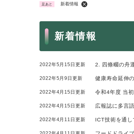
新着情報
足あと
くらし・手続き
く
ら
本
し
登録・届け出・証明
保険
新着情報
・
文
手
税金
ごみ
続
交通
ペッ
き
の
2. 四條畷の
2022年5月15日更新
地域活動・コミュニティ
人権
メ
ニ
健康寿命延伸の
2022年5月9日更新
相談窓口
イベ
ュ
ー
令和4年度 当
2022年4月15日更新
を
防災・安全
広報誌に多言
2022年4月15日更新
防
ひ
災
ら
ICT技術を通
2022年4月11日更新
・
く
子育て・教育
子
安
フードドライ
2022年4月11日更新
育