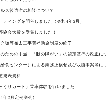
イルス後遺症の相談について
ーティングを開催しました（令和4年3月）
郭協会大賞を受賞しました！
ック塀等撤去工事費補助金制度の終了
人のための手当 「眼の障がい」の認定基準の改正に
校給食センター）による業務上横領及び収賄事案等に
道発表資料
っくりカート」乗車体験を行いました
4年2月定例議会）