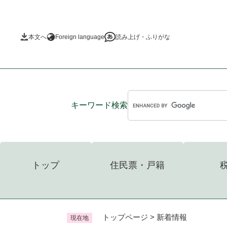
ペ
ー
ジ
本文へ
Foreign language
読み上げ・ふりがな
の
先
頭
で
す
。
キーワード
検索
トップ
住民票・戸籍
トップページ
>
新着情報
現在地