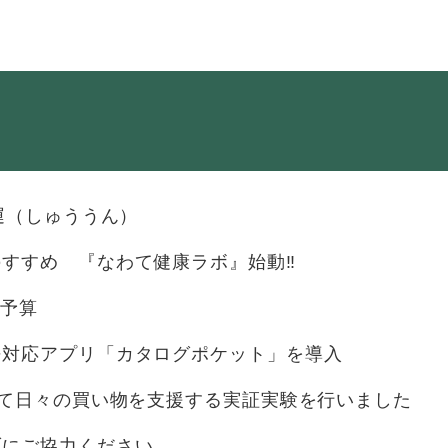
・年金
マイナンバー
・リサイクル
住まい
ト・動物
おくやみ
舟運（しゅううん）
・男女共同参画
消費生活
すすめ 『なわて健康ラボ』始動‼
ント・施設予約
初予算
語対応アプリ「カタログポケット」を導入
して日々の買い物を支援する実証実験を行いました
ブにご協力ください