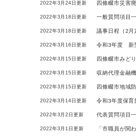
ュ
ら
四條畷市災害
2022年3月24日更新
ニ
ュ
ー
く
ュ
ー
を
一般質問項目一
2022年3月18日更新
ー
を
ひ
を
ひ
ら
議事日程（2月
2022年3月18日更新
ひ
ら
く
ら
く
令和3年度 
2022年3月16日更新
く
四條畷市みど
2022年3月15日更新
収納代理金融
2022年3月15日更新
四條畷市地域
2022年3月15日更新
令和3年度保育
2022年3月14日更新
代表質問項目
2022年3月2日更新
「市職員が関
2022年3月1日更新