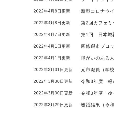
全
て
の
健康・医療・福祉
新型コロナウ
2022年4月8日更新
健
・
メ
康
教
ニ
第2回カフェミ
2022年4月8日更新
・
育
ュ
スポーツ・文化
ス
医
の
ー
第1回 日本城
2022年4月7日更新
ポ
療
メ
を
ー
・
ニ
ひ
まちづくり・環境
四條畷市ブロ
2022年4月1日更新
ま
ツ
福
ュ
ら
ち
・
祉
ー
く
障がいのある
2022年4月1日更新
づ
文
の
を
しごと・産業
し
く
化
メ
ひ
元市職員（学
2022年3月31日更新
ご
り
の
ニ
ら
と
・
メ
ュ
く
市政情報
令和3年度 報
2022年3月30日更新
市
・
環
ニ
ー
政
産
境
ュ
を
令和3年度「ゆ
2022年3月30日更新
情
業
の
ー
ひ
報
の
メ
を
ら
審議結果（令和
2022年3月29日更新
の
メ
ニ
ひ
く
メ
ニ