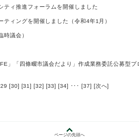
シティ推進フォーラムを開催しました
ーティングを開催しました（令和4年1月）
臨時議会）
用
IFE」「四條畷市議会だより」作成業務委託公募型
 29 [
30
] [
31
] [
32
] [
33
] [
34
] ･･･ [
37
] [
次へ
]
ページの先頭へ