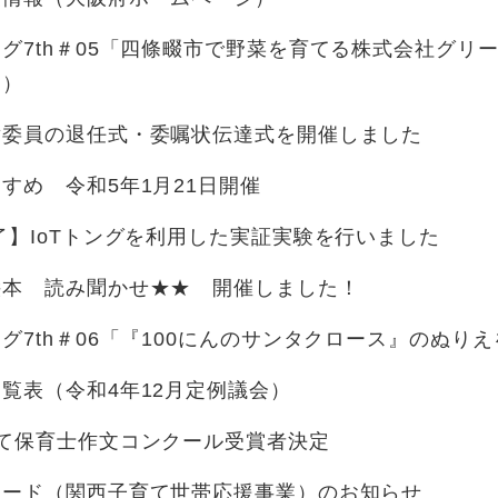
グ7th＃05「四條畷市で野菜を育てる株式会社グリ
望）
童委員の退任式・委嘱状伝達式を開催しました
すめ 令和5年1月21日開催
了】IoTトングを利用した実証実験を行いました
絵本 読み聞かせ★★ 開催しました！
グ7th＃06「『100にんのサンタクロース』のぬり
覧表（令和4年12月定例議会）
て保育士作文コンクール受賞者決定
カード（関西子育て世帯応援事業）のお知らせ