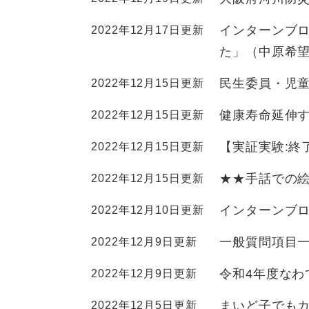
全
て
の
健康・医療・福祉
インターンブロ
2022年12月17日更新
健
・
メ
康
教
ニ
た」（中原希
・
育
ュ
スポーツ・文化
ス
医
の
民生委員・児
2022年12月15日更新
ー
ポ
療
メ
を
ー
・
健康寿命延伸す
2022年12月15日更新
ニ
ひ
まちづくり・環境
ま
ツ
福
ュ
ら
ち
・
【実証実験:終
2022年12月15日更新
祉
ー
く
づ
文
の
を
しごと・産業
し
く
★★手話での
2022年12月15日更新
化
メ
ひ
ご
り
の
ニ
ら
と
インターンブロ
2022年12月10日更新
・
メ
ュ
く
市政情報
市
・
環
ニ
ー
政
一般質問項目一
2022年12月9日更新
産
境
ュ
を
情
業
の
ー
ひ
令和4年度なわ
2022年12月9日更新
報
の
メ
を
ら
の
メ
ニ
ひ
く
まいど子でも
2022年12月5日更新
メ
ニ