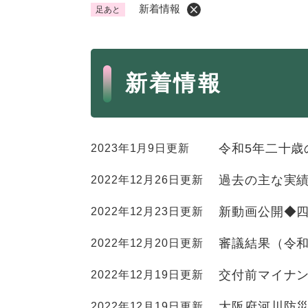
新着情報
足あと
くらし・手続き
く
ら
本
し
登録・届け出・証明
保険
新着情報
・
文
手
税金
ごみ
続
交通
ペッ
き
の
令和5年二十歳
2023年1月9日更新
地域活動・コミュニティ
人権
メ
ニ
過去の主な実
2022年12月26日更新
相談窓口
イベ
ュ
ー
新動画公開◆
2022年12月23日更新
を
防災・安全
審議結果（令和
2022年12月20日更新
防
ひ
災
ら
交付前マイナ
2022年12月19日更新
・
く
子育て・教育
子
安
大阪府河川防
2022年12月19日更新
育