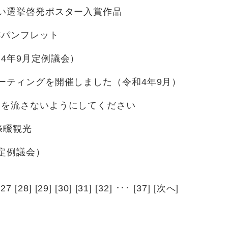
い選挙啓発ポスター入賞作品
跡パンフレット
4年9月定例議会）
ーティングを開催しました（令和4年9月）
物を流さないようにしてください
條畷観光
定例議会）
 27 [
28
] [
29
] [
30
] [
31
] [
32
] ･･･ [
37
] [
次へ
]