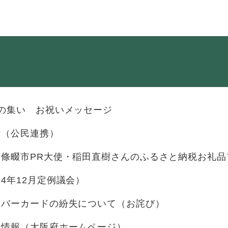
・年金
マイナンバー
・リサイクル
住まい
ト・動物
おくやみ
の集い お祝いメッセージ
・男女共同参画
消費生活
績（公民連携）
ント・施設予約
四條畷市PR大使・稲田直樹さんのふるさと納税お礼品
4年12月定例議会）
ンバーカードの紛失について（お詫び）
災情報（大阪府ホームページ）