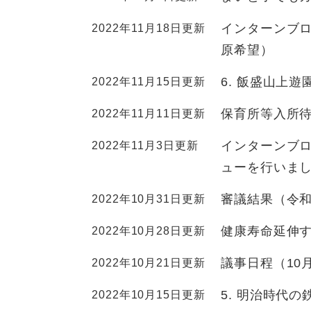
ュ
ら
ニ
ュ
ー
く
インターンブロ
2022年11月18日更新
ュ
ー
を
ー
原希望）
を
ひ
を
ひ
ら
6. 飯盛山上遊
2022年11月15日更新
ひ
ら
く
ら
く
保育所等入所
2022年11月11日更新
く
インターンブロ
2022年11月3日更新
ューを行いま
審議結果（令和
2022年10月31日更新
健康寿命延伸す
2022年10月28日更新
議事日程（10
2022年10月21日更新
5. 明治時代
2022年10月15日更新