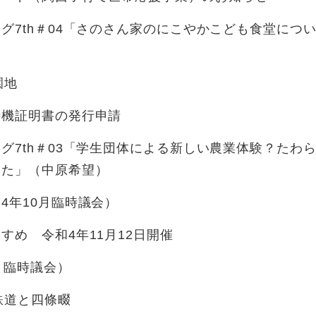
グ7th＃04「さのさん家のにこやかこども食堂につ
園地
待機証明書の発行申請
グ7th＃03「学生団体による新しい農業体験？たわ
した」（中原希望）
4年10月臨時議会）
すめ 令和4年11月12日開催
月臨時議会）
の鉄道と四條畷