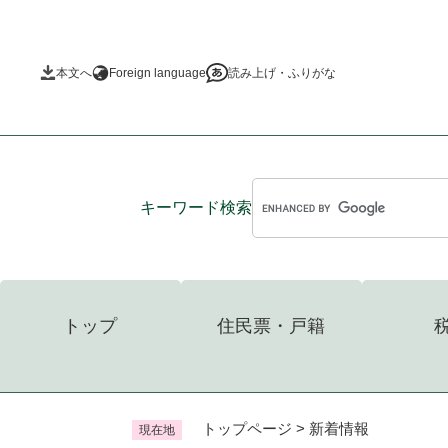
ペ
ー
ジ
本文へ
Foreign language
読み上げ・ふりがな
の
先
頭
で
す
。
キーワード
検索
トップ
住民票・戸籍
トップページ
>
新着情報
現在地