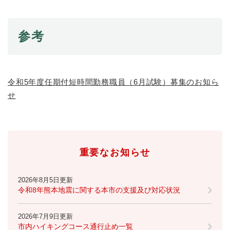
と
ー
ニ
環
市政情報
・
を
市
ュ
境
産
ひ
政
ー
の
業
ら
参考
情
を
メ
の
く
報
ひ
ニ
メ
の
ら
ュ
ニ
メ
く
ー
ュ
ニ
令和5年度任期付短時間勤務職員（6月試験）募集のお知ら
を
ー
ュ
ひ
せ
を
ー
ら
ひ
を
く
ら
ひ
く
ら
く
重要なお知らせ
2026年8月5日更新
令和8年熊本地震に関する本市の支援及び対応状況
2026年7月9日更新
市内ハイキングコース通行止め一覧