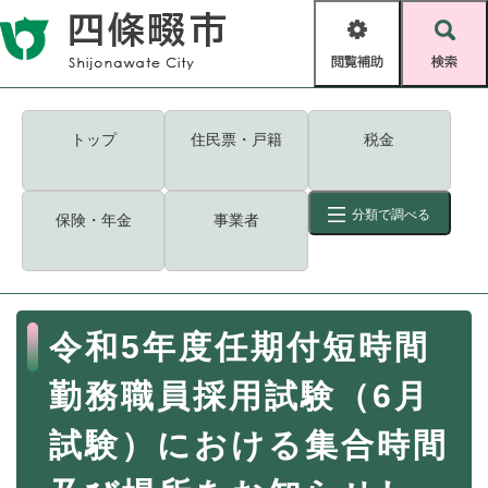
ペ
メニューを飛ばして本文へ
ー
閲
検
ジ
覧
索
の
補
先
助
頭
キーワード
検索
Foreign language
トップ
住民票・戸籍
税金
で
す
読み上げ・ふりがな
検索
。
分類で調べる
保険・年金
事業者
拡大
文字サイズ
背景色変更
標準
白
黒
青
ID
検索
ページ一時保存
表示
本
令和5年度任期付短時間
文
くらし・手続き
く
ページID検索とは？
勤務職員採用試験（6月
ら
し
登録・届け出・証明
試験）における集合時間
・
手
保険・年金