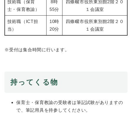
技術職（保育
8時
四條畷市役所東別館2階２０
士・保育教諭）
55分
１会議室
防災・安全
防
技術職（ICT担
10時
四條畷市役所東別館2階２０
災
当）
20分
１会議室
・
子育て・教育
安
子
全
育
の
​※受付は集合時間に行います。
て
メ
健康・医療・福祉
・
健
ニ
教
康
ュ
育
・
ー
の
スポーツ・文化
医
を
ス
持ってくる物
メ
療
ひ
ポ
ニ
・
ら
ー
ュ
福
まちづくり・環境
く
ツ
ー
ま
祉
保育士・保育教諭の受験者は筆記試験がありますの
・
を
ち
の
文
で、筆記用具を持参してください。
ひ
づ
メ
化
しごと・産業
ら
く
し
ニ
の
く
り
ご
ュ
メ
・