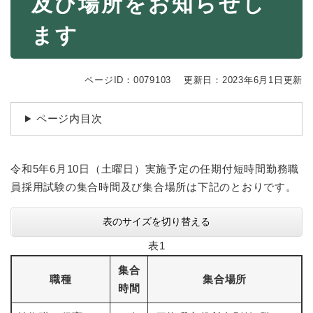
及び場所をお知らせし
続
マイナンバー
き
ます
の
税金
メ
ニ
ごみ・リサイクル
ュ
ページID：0079103
更新日：2023年6月1日更新
ー
住まい
を
交通
ページ内目次
ひ
ら
ペット・動物
く
令和5年6月10日（土曜日）実施予定の任期付短時間勤務職
おくやみ
員採用試験の集合時間及び集合場所は下記のとおりです。
地域活動・コミュニティ
人権・男女共同参画
表のサイズを切り替える
表1
消費生活
集合
相談窓口
職種
集合場所
時間
イベント・施設予約