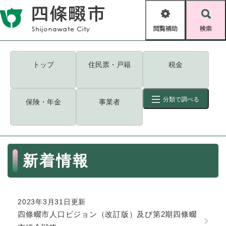
ペ
メニューを飛ばして本文へ
ー
閲
検
ジ
覧
索
の
補
先
助
頭
キーワード
検索
Foreign language
トップ
住民票・戸籍
税金
で
す
読み上げ・ふりがな
検索
。
分類で調べる
保険・年金
事業者
拡大
文字サイズ
背景色変更
標準
白
黒
青
ID
検索
ページ一時保存
表示
本
新着情報
文
くらし・手続き
く
ページID検索とは？
ら
し
登録・届け出・証明
2023年3月31日更新
・
四條畷市人口ビジョン（改訂版）及び第2期四條畷
手
保険・年金