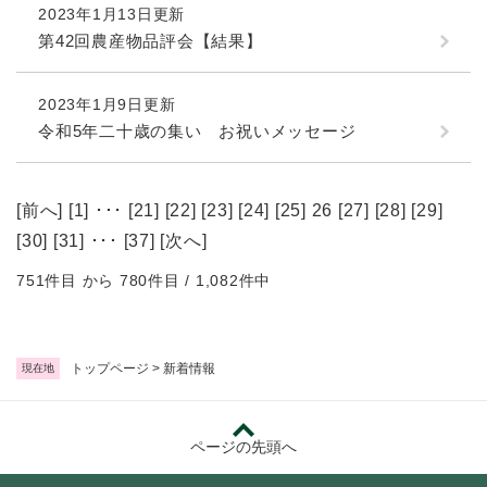
2023年1月13日更新
第42回農産物品評会【結果】
2023年1月9日更新
令和5年二十歳の集い お祝いメッセージ
[
前へ
] [
1
] ･･･ [
21
] [
22
] [
23
] [
24
] [
25
] 26 [
27
] [
28
] [
29
]
[
30
] [
31
] ･･･ [
37
] [
次へ
]
751件目 から 780件目 / 1,082件中
トップページ
>
新着情報
現在地
ページの先頭へ