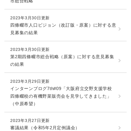
続
市総合戦略
マイナンバー
き
の
税金
2023年3月30日更新
メ
四條畷市人口ビジョン（改訂版・原案）に対する意
ニ
ごみ・リサイクル
ュ
見募集の結果
ー
住まい
を
交通
ひ
2023年3月30日更新
ら
第2期四條畷市総合戦略（原案）に対する意見募集
ペット・動物
く
の結果
おくやみ
2023年3月29日更新
地域活動・コミュニティ
インターンブログ7th#09「大阪府立交野支援学校
人権・男女共同参画
四條畷校の有機野菜販売会を見学してきました」
消費生活
（中原希望）
相談窓口
2023年3月27日更新
イベント・施設予約
審議結果（令和5年2月定例議会）