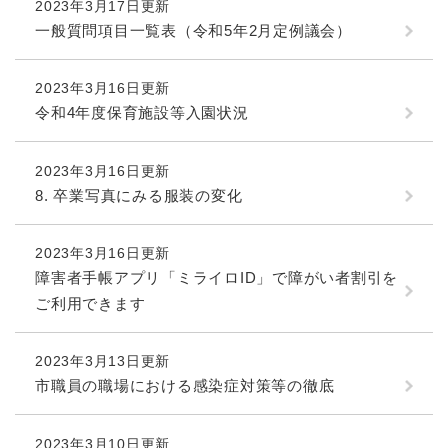
と
ー
2023年3月17日更新
ニ
環
市政情報
・
を
市
ュ
一般質問項目一覧表（令和5年2月定例議会）
境
産
ひ
政
ー
の
業
ら
情
を
メ
の
く
2023年3月16日更新
報
ひ
ニ
メ
令和4年度保育施設等入園状況
の
ら
ュ
ニ
メ
く
ー
ュ
ニ
を
ー
2023年3月16日更新
ュ
ひ
を
8. 卒業写真にみる服装の変化
ー
ら
ひ
を
く
ら
ひ
く
2023年3月16日更新
ら
障害者手帳アプリ「ミライロID」で障がい者割引を
く
ご利用できます
2023年3月13日更新
市職員の職場における感染症対策等の徹底
2023年3月10日更新