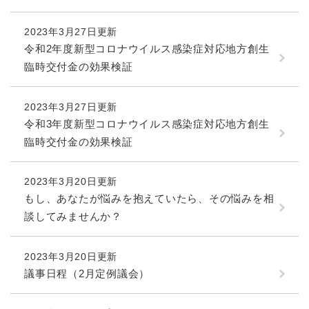
防災・安全
2023年3月27日更新
防
令和2年度新型コロナウイルス感染症対応地方創生
災
臨時交付金の効果検証
・
子育て・教育
安
子
全
育
2023年3月27日更新
の
て
令和3年度新型コロナウイルス感染症対応地方創生
メ
健康・医療・福祉
・
健
ニ
臨時交付金の効果検証
教
康
ュ
育
・
ー
の
スポーツ・文化
医
2023年3月20日更新
を
ス
メ
療
もし、あなたが悩みを抱えていたら、その悩みを相
ひ
ポ
ニ
・
ら
ー
談してみませんか？
ュ
福
まちづくり・環境
く
ツ
ー
ま
祉
・
を
ち
の
2023年3月20日更新
文
ひ
づ
メ
化
議事日程（2月定例議会）
しごと・産業
ら
く
し
ニ
の
く
り
ご
ュ
メ
・