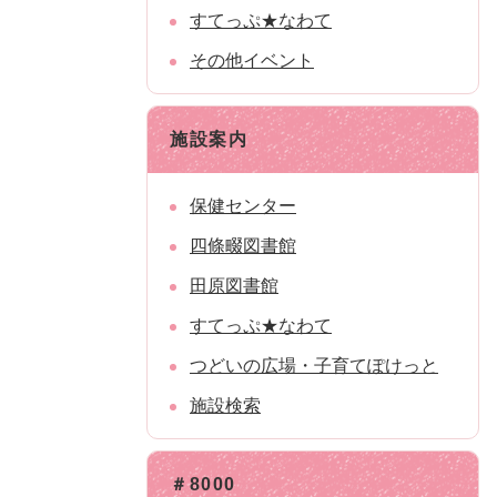
すてっぷ★なわて
その他イベント
施設案内
保健センター
四條畷図書館
田原図書館
すてっぷ★なわて
つどいの広場・子育てぽけっと
施設検索
＃8000