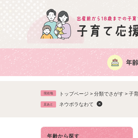
ペ
ー
ジ
の
先
頭
で
す
。
トップページ
>
分類でさがす
>
子
現在地
ネウボラなわて
足あと
年齢から探す