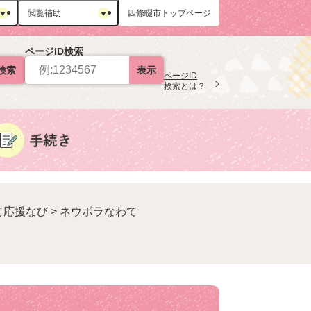
閲覧補助
四條畷市トップページ
ページID検索
検索
表示
ページID
検索とは？
て応援なび
>
ネウボラなわて