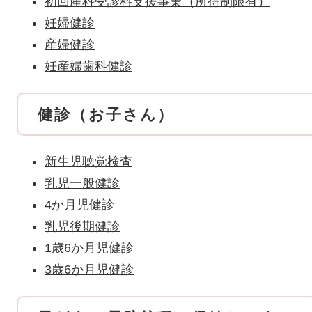
初回産科受診料支援事業（所得制限有）
妊婦健診
産婦健診
妊産婦歯科健診
健診（お子さん）
新生児聴覚検査
乳児一般健診
4か月児健診
乳児後期健診
1歳6か月児健診
3歳6か月児健診