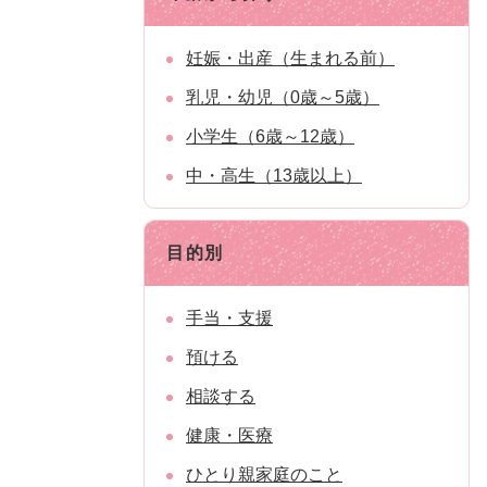
妊娠・出産（生まれる前）
乳児・幼児（0歳～5歳）
小学生（6歳～12歳）
中・高生（13歳以上）
目的別
手当・支援
預ける
相談する
健康・医療
ひとり親家庭のこと