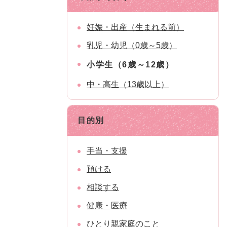
妊娠・出産（生まれる前）
乳児・幼児（0歳～5歳）
小学生（6歳～12歳）
中・高生（13歳以上）
目的別
手当・支援
預ける
相談する
健康・医療
ひとり親家庭のこと