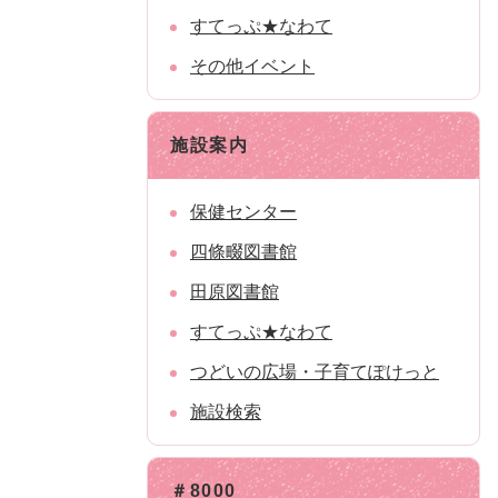
すてっぷ★なわて
その他イベント
施設案内
保健センター
四條畷図書館
田原図書館
すてっぷ★なわて
つどいの広場・子育てぽけっと
施設検索
＃8000