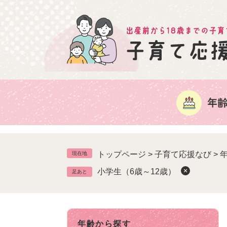
ペ
ー
ジ
の
先
頭
で
す
。
トップページ
>
子育て応援なび
>
現在地
小学生（6歳～12歳）
足あと
年齢から探す