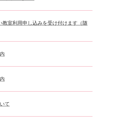
い教室利用申し込みを受け付けます（随
内
内
いて