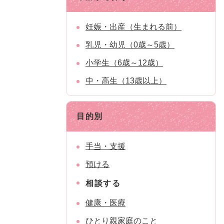
妊娠・出産（生まれる前）
乳児・幼児（0歳～5歳）
小学生（6歳～12歳）
中・高生（13歳以上）
目的別
手当・支援
預ける
相談する
健康・医療
ひとり親家庭のこと