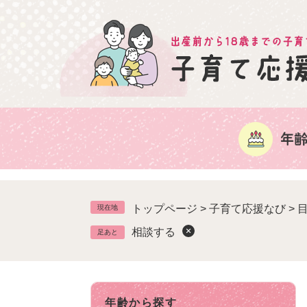
ペ
ー
ジ
の
先
頭
で
す
。
トップページ
>
子育て応援なび
>
現在地
相談する
足あと
年齢から探す