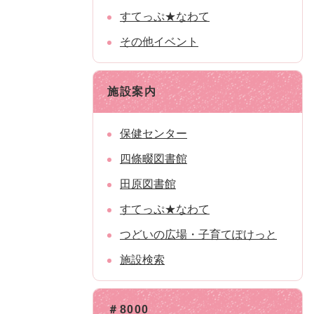
すてっぷ★なわて
その他イベント
施設案内
保健センター
四條畷図書館
田原図書館
すてっぷ★なわて
つどいの広場・子育てぽけっと
施設検索
＃8000