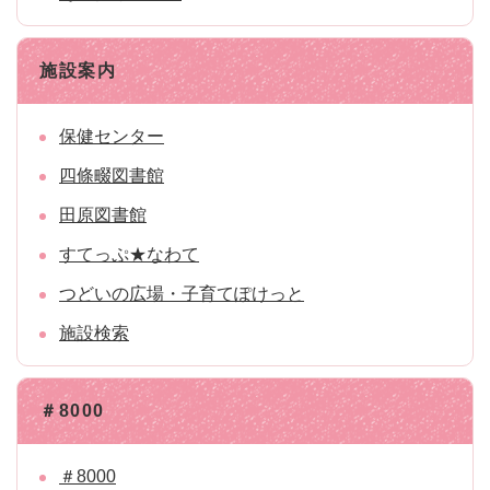
施設案内
保健センター
四條畷図書館
田原図書館
すてっぷ★なわて
つどいの広場・子育てぽけっと
施設検索
＃8000
＃8000