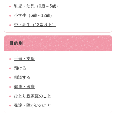
乳児・幼児（0歳～5歳）
小学生（6歳～12歳）
中・高生（13歳以上）
目的別
手当・支援
預ける
相談する
健康・医療
ひとり親家庭のこと
発達・障がいのこと