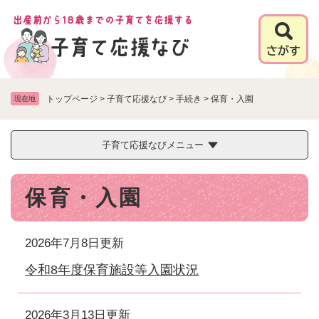
ペ
メニューを飛ばして本文へ
ー
ジ
の
先
頭
で
トップページ
>
子育て応援なび
>
手続き
>
保育・入園
現在地
す
。
子育て応援なびメニュー
本
保育・入園
文
2026年7月8日更新
令和8年度保育施設等入園状況
2026年3月13日更新