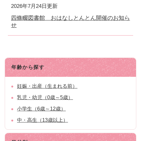
2026年7月24日更新
四條畷図書館 おはなしとんとん開催のお知ら
せ
年齢から探す
妊娠・出産（生まれる前）
乳児・幼児（0歳～5歳）
小学生（6歳～12歳）
中・高生（13歳以上）