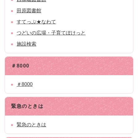
田原図書館
すてっぷ★なわて
つどいの広場・子育てぽけっと
施設検索
＃8000
＃8000
緊急のときは
緊急のときは