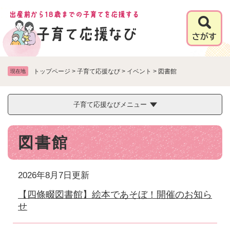
ペ
メニューを飛ばして本文へ
ー
ジ
の
先
頭
で
トップページ
>
子育て応援なび
>
イベント
>
図書館
現在地
す
。
子育て応援なびメニュー
本
図書館
文
2026年8月7日更新
【四條畷図書館】絵本であそぼ！開催のお知ら
せ