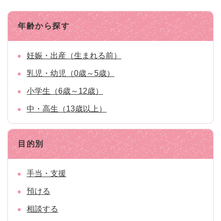
年齢から探す
妊娠・出産（生まれる前）
乳児・幼児（0歳～5歳）
小学生（6歳～12歳）
中・高生（13歳以上）
目的別
手当・支援
預ける
相談する