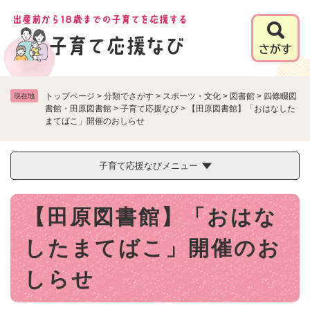
ペ
メニューを飛ばして本文へ
ー
ジ
の
先
頭
で
トップページ
>
分類でさがす
>
スポーツ・文化
>
図書館
>
四條畷図
現在地
す
書館・田原図書館
>
子育て応援なび
>
【田原図書館】「おはなした
まてばこ」開催のおしらせ
。
子育て応援なびメニュー
本
【田原図書館】「おはな
文
したまてばこ」開催のお
しらせ