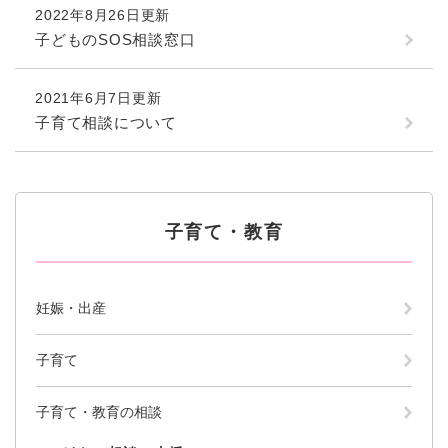
と
ー
ニ
環
2022年8月26日更新
市政情報
・
を
市
ュ
境
子どものSOS相談窓口
産
ひ
政
ー
の
業
ら
情
を
メ
の
く
報
ひ
2021年6月7日更新
ニ
メ
の
ら
ュ
子育て相談について
ニ
メ
く
ー
ュ
ニ
を
ー
ュ
ひ
を
ー
ら
ひ
を
く
子育て・教育
ら
ひ
く
ら
く
妊娠・出産
子育て
子育て・教育の相談