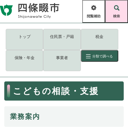
ペ
メニューを飛ばして本文へ
ー
閲
検
ジ
覧
索
の
補
先
助
頭
キーワード
検索
Foreign language
トップ
住民票・戸籍
税金
で
す
読み上げ・ふりがな
検索
。
分類で調べる
保険・年金
事業者
拡大
文字サイズ
背景色変更
標準
白
黒
青
ID
検索
ページ一時保存
表示
本
こどもの相談・支援
文
くらし・手続き
く
ページID検索とは？
ら
し
登録・届け出・証明
業務案内
・
手
保険・年金