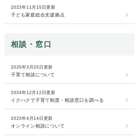
2023年11月15日更新
防災・安全
子ども家庭総合支援拠点
防
災
・
子育て・教育
安
子
相談・窓口
全
育
の
て
メ
健康・医療・福祉
・
健
ニ
教
2025年3月25日更新
康
ュ
育
・
子育て相談について
ー
の
スポーツ・文化
医
を
ス
メ
療
ひ
ポ
ニ
2024年12月12日更新
・
ら
ー
ュ
イクハクで子育て制度・相談窓口を調べる
福
まちづくり・環境
く
ツ
ー
ま
祉
・
を
ち
の
文
ひ
づ
2023年4月14日更新
メ
化
しごと・産業
ら
く
オンライン相談について
し
ニ
の
く
り
ご
ュ
メ
・