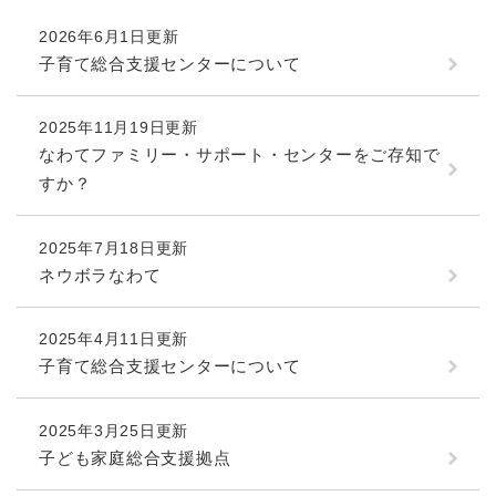
続
マイナンバー
き
2026年6月1日更新
の
税金
子育て総合支援センターについて
メ
ニ
ごみ・リサイクル
ュ
2025年11月19日更新
ー
住まい
なわてファミリー・サポート・センターをご存知で
を
すか？
交通
ひ
ら
ペット・動物
く
2025年7月18日更新
おくやみ
ネウボラなわて
地域活動・コミュニティ
2025年4月11日更新
人権・男女共同参画
子育て総合支援センターについて
消費生活
2025年3月25日更新
相談窓口
子ども家庭総合支援拠点
イベント・施設予約