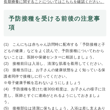
と
ー
長期療養に関することについてはこちらを確認ください。
ニ
環
市政情報
・
を
市
ュ
境
産
ひ
政
ー
の
業
ら
予防接種を受ける前後の注意事
情
を
メ
の
く
報
ひ
ニ
項
メ
の
ら
ュ
ニ
メ
く
ー
ュ
ニ
を
ー
ュ
(1) こんにちは赤ちゃん訪問時に配布する「予防接種と子
ひ
を
ー
ら
どもの健康」などをよく読んで、予防接種についてわから
ひ
を
く
ないことは、医師や保健センターに相談しましょう。
ら
ひ
く
(2) 接種前日は入浴し、清潔な肌着を着用してください。
ら
く
(3) 接種当日は、お子さんの健康状態をよく知っている保
護者同伴で接種しに行ってください。
※母子健康手帳を忘れないようにしましょう
(4) 予防接種を受けた後30分程度は、お子さんの様子に注
意し、医師とすぐに連絡がとれるようにしておきましょ
う。
(5) 接種部位は清潔に保ちましょう。入浴は差し支えあり