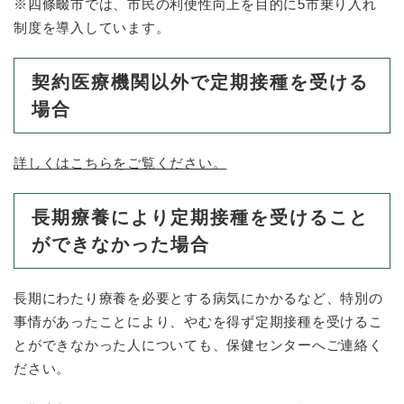
※四條畷市では、市民の利便性向上を目的に5市乗り入れ
制度を導入しています。
防災・安全
防
災
契約医療機関以外で定期接種を受ける
・
子育て・教育
場合
安
子
全
育
の
て
詳しくはこちらをご覧ください。
メ
健康・医療・福祉
・
健
ニ
教
康
ュ
育
長期療養により定期接種を受けること
・
ー
の
スポーツ・文化
医
を
ス
ができなかった場合
メ
療
ひ
ポ
ニ
・
ら
ー
ュ
福
まちづくり・環境
長期にわたり療養を必要とする病気にかかるなど、特別の
く
ツ
ー
ま
祉
・
事情があったことにより、やむを得ず定期接種を受けるこ
を
ち
の
文
ひ
づ
とができなかった人についても、保健センターへご連絡く
メ
化
しごと・産業
ら
く
し
ニ
ださい。
の
く
り
ご
ュ
メ
・