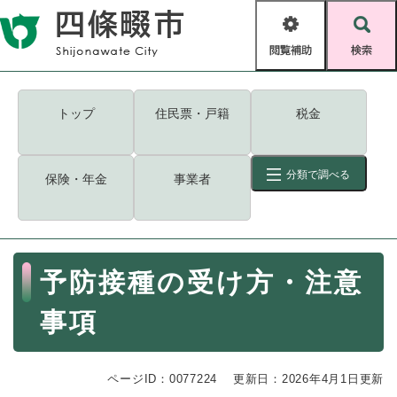
ペ
メニューを飛ばして本文へ
ー
閲
検
ジ
覧
索
の
補
先
助
頭
キーワード
検索
Foreign language
トップ
住民票・戸籍
税金
で
す
読み上げ・ふりがな
検索
。
分類で調べる
保険・年金
事業者
拡大
文字サイズ
背景色変更
標準
白
黒
青
ID
検索
ページ一時保存
表示
本
予防接種の受け方・注意
文
くらし・手続き
く
ページID検索とは？
事項
ら
し
登録・届け出・証明
・
ページID：0077224
手
更新日：2026年4月1日更新
保険・年金