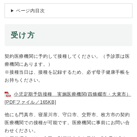
続
マイナンバー
き
ページ内目次
の
税金
メ
ニ
ごみ・リサイクル
ュ
受け方
ー
住まい
を
交通
ひ
契約医療機関に予約して接種してください。（予診票は医
ら
ペット・動物
療機関にあります。）
く
※接種当日は、接種を記録するため、必ず母子健康手帳を
おくやみ
お持ちください。
地域活動・コミュニティ
小児定期予防接種 実施医療機関(四條畷市・大東市）
人権・男女共同参画
[PDFファイル／165KB]
消費生活
他にも門真市、寝屋川市、守口市、交野市、枚方市の契約
相談窓口
医療機関での接種が可能です。医療機関に事前にお問い合
わせください。
イベント・施設予約