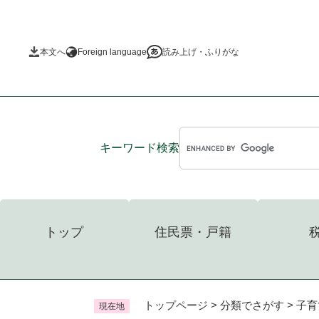
ペ
ー
ジ
本文へ
Foreign language
読み上げ・ふりがな
の
先
頭
で
す
。
キーワード
検索
トップ
住民票・戸籍
トップページ
>
分類でさがす
>
子育
現在地