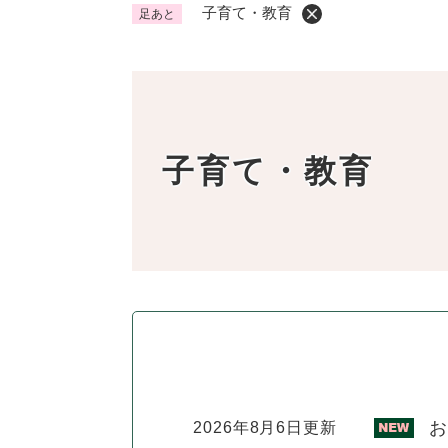
子育て・教育
足あと
くらし・手続き
く
ら
本
し
登録・届け出・証明
保険
・
文
手
税金
ごみ
子育て・教育
続
交通
ペッ
き
の
地域活動・コミュニティ
人権
メ
ニ
相談窓口
イベ
ュ
ー
を
防災・安全
防
ひ
災
ら
・
く
子育て・教育
子
安
お
2026年8月6日更新
育