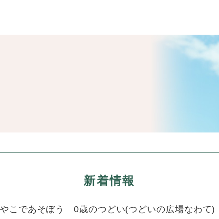
・年金
マイナンバー
・リサイクル
住まい
ト・動物
おくやみ
・男女共同参画
消費生活
ント・施設予約
新着情報
やこであそぼう 0歳のつどい(つどいの広場なわて)