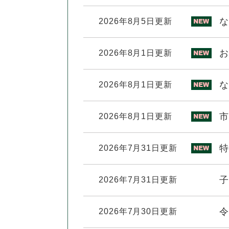
全
て
の
健康・医療・福祉
な
2026年8月5日更新
健
・
メ
康
教
ニ
・
育
ュ
スポーツ・文化
お
2026年8月1日更新
ス
医
の
ー
ポ
療
メ
を
ー
な
2026年8月1日更新
・
ニ
ひ
まちづくり・環境
ま
ツ
福
ュ
ら
ち
・
祉
ー
く
市
2026年8月1日更新
づ
文
の
を
しごと・産業
し
く
化
メ
ひ
ご
り
の
ニ
ら
特
2026年7月31日更新
と
・
メ
ュ
く
市政情報
市
・
環
ニ
ー
政
子
2026年7月31日更新
産
境
ュ
を
情
業
の
ー
ひ
報
の
メ
を
ら
令
2026年7月30日更新
の
メ
ニ
ひ
く
メ
ニ